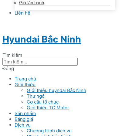
Giá lăn bánh
Liên hệ
Hyundai Bắc Ninh
Tìm kiếm
Đóng
Trang chủ
Giới thiệu
Giới thiệu huyndai Bắc Ninh
Thư ngỏ
Cơ cấu tổ chức
Giới thiệu TC Motor
Sản phẩm
Bảng giá
Dịch vụ
Chương trình dịch vụ