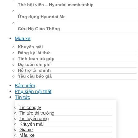
Thẻ hội viên – Hyundai membership
Ứng dụng Hyundai Me
Cứu Hộ Giao Thông
Mua xe
Khuyến mãi
Đăng ký lái thử
Tính toán trả góp
Dự toán chi phí
Hỗ trợ tài chính
Yêu cầu báo giá
Bảo hiểm
Phụ kiện nội thất
Tin tức
Tin công ty
Tin tức thị trường
Tin tuyển dụng
Khuyến mãi
Giá xe
Màu xe