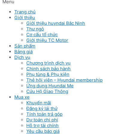
Menu
Trang chủ
Giới thiệu
Giới thiệu huyndai Bắc Ninh
Thư ngỏ
Cơ cấu tổ chức
Giới thiệu TC Motor
Sản phẩm
Bảng giá
Dịch vụ
Chương trình dịch vụ
Chinh sách bảo hành
Phụ tùng & Phụ kiện
Thẻ hội viên – Hyundai membership
Ứng dụng Hyundai Me
Cứu Hộ Giao Thông
Mua xe
Khuyến mãi
Đăng ký lái thử
Tính toán trả góp
Dự toán chi phí
Hỗ trợ tài chính
Yêu cầu báo giá