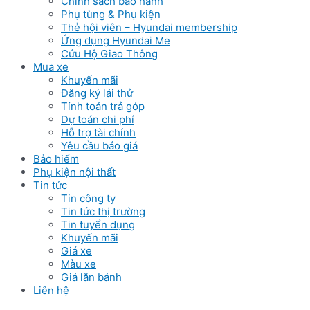
Chinh sách bảo hành
Phụ tùng & Phụ kiện
Thẻ hội viên – Hyundai membership
Ứng dụng Hyundai Me
Cứu Hộ Giao Thông
Mua xe
Khuyến mãi
Đăng ký lái thử
Tính toán trả góp
Dự toán chi phí
Hỗ trợ tài chính
Yêu cầu báo giá
Bảo hiểm
Phụ kiện nội thất
Tin tức
Tin công ty
Tin tức thị trường
Tin tuyển dụng
Khuyến mãi
Giá xe
Màu xe
Giá lăn bánh
Liên hệ