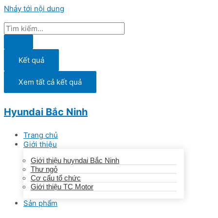
Nhảy tới nội dung
Kết quả
Xem tất cả kết quả
Hyundai Bắc Ninh
Trang chủ
Giới thiệu
Giới thiệu huyndai Bắc Ninh
Thư ngỏ
Cơ cấu tổ chức
Giới thiệu TC Motor
Sản phẩm