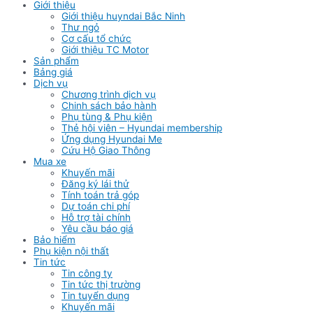
Giới thiệu
Giới thiệu huyndai Bắc Ninh
Thư ngỏ
Cơ cấu tổ chức
Giới thiệu TC Motor
Sản phẩm
Bảng giá
Dịch vụ
Chương trình dịch vụ
Chinh sách bảo hành
Phụ tùng & Phụ kiện
Thẻ hội viên – Hyundai membership
Ứng dụng Hyundai Me
Cứu Hộ Giao Thông
Mua xe
Khuyến mãi
Đăng ký lái thử
Tính toán trả góp
Dự toán chi phí
Hỗ trợ tài chính
Yêu cầu báo giá
Bảo hiểm
Phụ kiện nội thất
Tin tức
Tin công ty
Tin tức thị trường
Tin tuyển dụng
Khuyến mãi