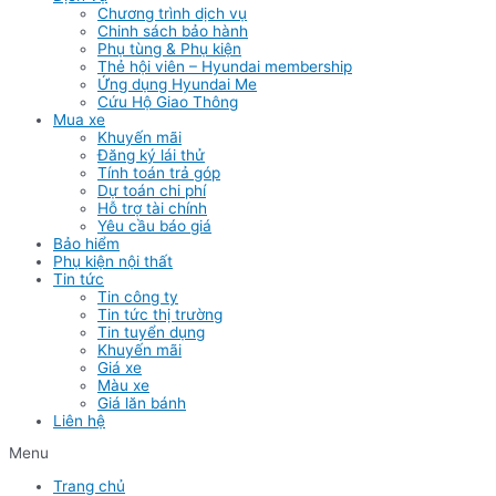
Chương trình dịch vụ
Chinh sách bảo hành
Phụ tùng & Phụ kiện
Thẻ hội viên – Hyundai membership
Ứng dụng Hyundai Me
Cứu Hộ Giao Thông
Mua xe
Khuyến mãi
Đăng ký lái thử
Tính toán trả góp
Dự toán chi phí
Hỗ trợ tài chính
Yêu cầu báo giá
Bảo hiểm
Phụ kiện nội thất
Tin tức
Tin công ty
Tin tức thị trường
Tin tuyển dụng
Khuyến mãi
Giá xe
Màu xe
Giá lăn bánh
Liên hệ
Menu
Trang chủ