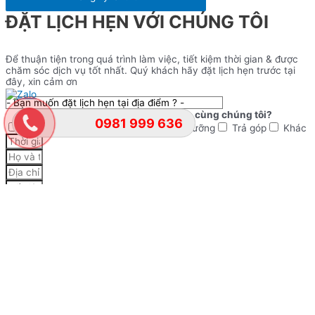
ĐẶT LỊCH HẸN VỚI CHÚNG TÔI
Để thuận tiện trong quá trình làm việc, tiết kiệm thời gian & được
chăm sóc dịch vụ tốt nhất. Quý khách hãy đặt lịch hẹn trước tại
đây, xin cảm ơn
Nội dung mà bạn muốn làm việc cùng chúng tôi?
0981 999 636
Tư vấn mua xe
Bảo hiểm
Bảo dưỡng
Trả góp
Khác
ĐẶT LỊCH HẸN
YÊU CẦU BÁO GIÁ
Nhập thông tin để gửi yêu cầu tải báo giá đầy đủ & Chính sách về
giá cạnh tranh nhất thị trường!
Lựa chọn dòng xe cần tải Báo giá