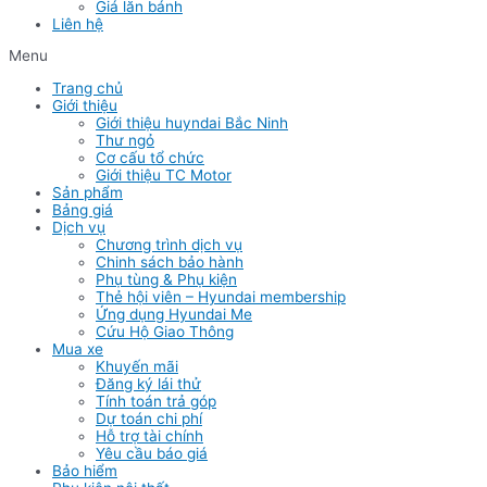
Giá lăn bánh
Liên hệ
Menu
Trang chủ
Giới thiệu
Giới thiệu huyndai Bắc Ninh
Thư ngỏ
Cơ cấu tổ chức
Giới thiệu TC Motor
Sản phẩm
Bảng giá
Dịch vụ
Chương trình dịch vụ
Chinh sách bảo hành
Phụ tùng & Phụ kiện
Thẻ hội viên – Hyundai membership
Ứng dụng Hyundai Me
Cứu Hộ Giao Thông
Mua xe
Khuyến mãi
Đăng ký lái thử
Tính toán trả góp
Dự toán chi phí
Hỗ trợ tài chính
Yêu cầu báo giá
Bảo hiểm