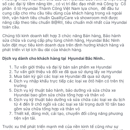
số các đại lý tiềm năng lớn , có vị trí đắc đạo nhất mà Công ty Cổ
phần ô tô Hyundai Thành Công Việt Nam lựa chon, để đầu tư
cung cấp cho nhu cầu tiêu dùng của khách hàng trong và ngoài
tỉnh, vận hành tiêu chuẩn QualityCare và showroom mới được
nâng cấp theo tiêu chuẩn B@RII, tiêu chuẩn mới nhất của Hyundai
toàn cầu.
Chúng tôi kinh doanh kết hợp 3 chức năng Bán hàng, Bảo hành
sửa chữa và cung cấp phụ tùng chính hãng, Hyundai Bắc Ninh
luôn đặt mục tiêu kinh doanh dựa trên định hướng khách hàng và
phát triển vì lợi ích lâu dài của khách hàng.
Dịch vụ dành cho khách hàng tại Hyundai Bắc Ninh..
Tư vấn giới thiệu và đại lý bán sản phẩm xe Hyundai
Tư vấn giới thiệu và đổi xe đã qua sử dụng lấy xe Hyundai
Mua bán ký gửi các loại xe Hyundai đã qua sử dụng
Dịch vụ nhập khẩu trực tiếp các loại xe ôtô hiện có trên thị
trường
Dịch vụ kỹ thuật bảo hành, bảo dưỡng và sửa chữa xe
Hyundai bao gồm sửa chữa tổng hợp và thân vỏ
Dịch vụ kỹ thuật bảo dưỡng và sửa chữa các loại xe du lịch
từ 4 đến 9 chỗ ngồi và các loại xe tải trọng dưới 10 tấn bao
gồm sửa chữa tổng hợp và thân vỏ
Thiết kế, đóng mới, cải tạo, chuyển đổi công năng phương
tiện vận tải.
Trước xu thế phát triển mạnh mẽ của nền kinh tế cũng như sự