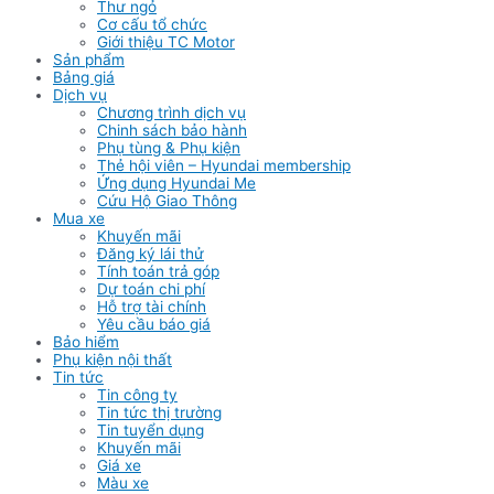
Thư ngỏ
Cơ cấu tổ chức
Giới thiệu TC Motor
Sản phẩm
Bảng giá
Dịch vụ
Chương trình dịch vụ
Chinh sách bảo hành
Phụ tùng & Phụ kiện
Thẻ hội viên – Hyundai membership
Ứng dụng Hyundai Me
Cứu Hộ Giao Thông
Mua xe
Khuyến mãi
Đăng ký lái thử
Tính toán trả góp
Dự toán chi phí
Hỗ trợ tài chính
Yêu cầu báo giá
Bảo hiểm
Phụ kiện nội thất
Tin tức
Tin công ty
Tin tức thị trường
Tin tuyển dụng
Khuyến mãi
Giá xe
Màu xe