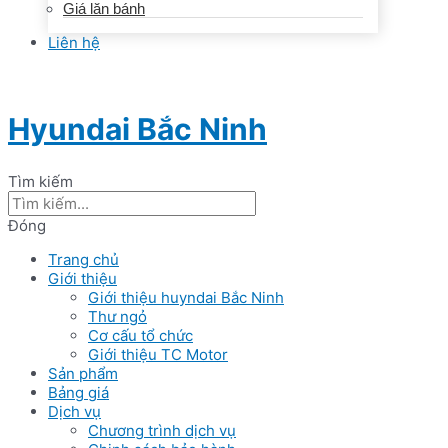
Giá lăn bánh
Liên hệ
Hyundai Bắc Ninh
Tìm kiếm
Đóng
Trang chủ
Giới thiệu
Giới thiệu huyndai Bắc Ninh
Thư ngỏ
Cơ cấu tổ chức
Giới thiệu TC Motor
Sản phẩm
Bảng giá
Dịch vụ
Chương trình dịch vụ