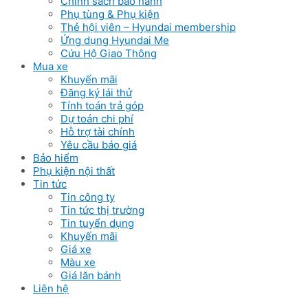
Chinh sách bảo hành
Phụ tùng & Phụ kiện
Thẻ hội viên – Hyundai membership
Ứng dụng Hyundai Me
Cứu Hộ Giao Thông
Mua xe
Khuyến mãi
Đăng ký lái thử
Tính toán trả góp
Dự toán chi phí
Hỗ trợ tài chính
Yêu cầu báo giá
Bảo hiểm
Phụ kiện nội thất
Tin tức
Tin công ty
Tin tức thị trường
Tin tuyển dụng
Khuyến mãi
Giá xe
Màu xe
Giá lăn bánh
Liên hệ