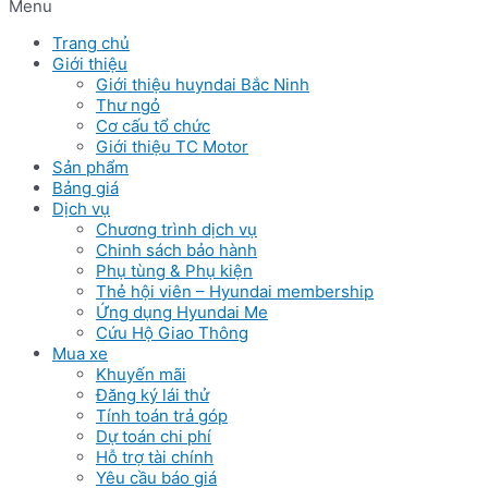
Menu
Trang chủ
Giới thiệu
Giới thiệu huyndai Bắc Ninh
Thư ngỏ
Cơ cấu tổ chức
Giới thiệu TC Motor
Sản phẩm
Bảng giá
Dịch vụ
Chương trình dịch vụ
Chinh sách bảo hành
Phụ tùng & Phụ kiện
Thẻ hội viên – Hyundai membership
Ứng dụng Hyundai Me
Cứu Hộ Giao Thông
Mua xe
Khuyến mãi
Đăng ký lái thử
Tính toán trả góp
Dự toán chi phí
Hỗ trợ tài chính
Yêu cầu báo giá