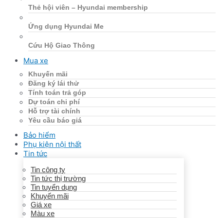
Thẻ hội viên – Hyundai membership
Ứng dụng Hyundai Me
Cứu Hộ Giao Thông
Mua xe
Khuyến mãi
Đăng ký lái thử
Tính toán trả góp
Dự toán chi phí
Hỗ trợ tài chính
Yêu cầu báo giá
Bảo hiểm
Phụ kiện nội thất
Tin tức
Tin công ty
Tin tức thị trường
Tin tuyển dụng
Khuyến mãi
Giá xe
Màu xe