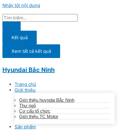
Nhảy tới nội dung
Kết quả
Xem tất cả kết quả
Hyundai Bắc Ninh
Trang chủ
Giới thiệu
Giới thiệu huyndai Bắc Ninh
Thư ngỏ
Cơ cấu tổ chức
Giới thiệu TC Motor
Sản phẩm