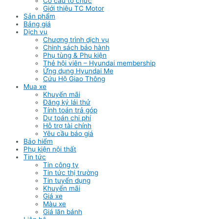
Cơ cấu tổ chức
Giới thiệu TC Motor
Sản phẩm
Bảng giá
Dịch vụ
Chương trình dịch vụ
Chinh sách bảo hành
Phụ tùng & Phụ kiện
Thẻ hội viên – Hyundai membership
Ứng dụng Hyundai Me
Cứu Hộ Giao Thông
Mua xe
Khuyến mãi
Đăng ký lái thử
Tính toán trả góp
Dự toán chi phí
Hỗ trợ tài chính
Yêu cầu báo giá
Bảo hiểm
Phụ kiện nội thất
Tin tức
Tin công ty
Tin tức thị trường
Tin tuyển dụng
Khuyến mãi
Giá xe
Màu xe
Giá lăn bánh