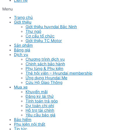
Liên hệ
Menu
Trang chủ
Giới thiệu
Giới thiệu huyndai Bắc Ninh
Thư ngỏ
Cơ cấu tổ chức
Giới thiệu TC Motor
Sản phẩm
Bảng giá
Dịch vụ
Chương trình dịch vụ
Chinh sách bảo hành
Phụ tùng & Phụ kiện
Thẻ hội viên – Hyundai membership
Ứng dụng Hyundai Me
Cứu Hộ Giao Thông
Mua xe
Khuyến mãi
Đăng ký lái thử
Tính toán trả góp
Dự toán chi phí
Hỗ trợ tài chính
Yêu cầu báo giá
Bảo hiểm
Phụ kiện nội thất
Tin tức