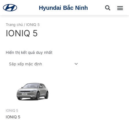
Hyundai Bắc Ninh
TRANG CHỦ
GIỚI THI
SẢN PH
BẢNG GIÁ
DỊCH VỤ
MUA XE
BẢO HIỂ
PHỤ KIỆN NỘI THẤ
TIN TỨC
LIÊN HỆ
Trang chủ
/ IONIQ 5
IONIQ 5
Hiển thị kết quả duy nhất
IONIQ 5
IONIQ 5