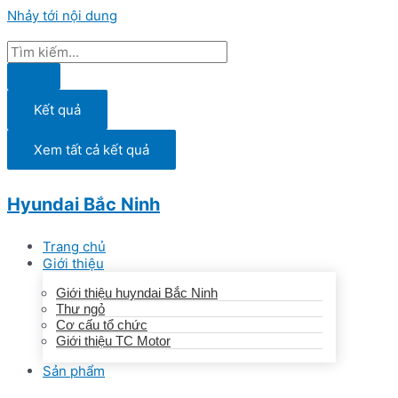
Nhảy tới nội dung
Kết quả
Xem tất cả kết quả
Hyundai Bắc Ninh
Trang chủ
Giới thiệu
Giới thiệu huyndai Bắc Ninh
Thư ngỏ
Cơ cấu tổ chức
Giới thiệu TC Motor
Sản phẩm