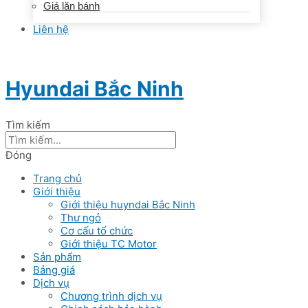
Giá lăn bánh
Liên hệ
Hyundai Bắc Ninh
Tìm kiếm
Đóng
Trang chủ
Giới thiệu
Giới thiệu huyndai Bắc Ninh
Thư ngỏ
Cơ cấu tổ chức
Giới thiệu TC Motor
Sản phẩm
Bảng giá
Dịch vụ
Chương trình dịch vụ