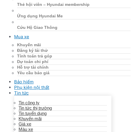
Thẻ hội viên – Hyundai membership
Ứng dụng Hyundai Me
Cứu Hộ Giao Thông
Mua xe
Khuyến mãi
Đăng ký lái thử
Tính toán trả góp
Dự toán chi phí
Hỗ trợ tài chính
Yêu cầu báo giá
Bảo hiểm
Phụ kiện nội thất
Tin tức
Tin công ty
Tin tức thị trường
Tin tuyển dụng
Khuyến mãi
Giá xe
Màu xe