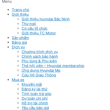
Menu
Trang chủ
Giới thiệu
Giới thiệu huyndai Bắc Ninh
Thư ngỏ
Cơ cấu tổ chức
Giới thiệu TC Motor
Sản phẩm
Bảng giá
Dịch vụ
Chương trình dịch vụ
Chinh sách bảo hành
Phụ tùng & Phụ kiện
Thẻ hội viên – Hyundai membership
Ứng dụng Hyundai Me
Cứu Hộ Giao Thông
Mua xe
Khuyến mãi
Đăng ký lái thử
Tính toán trả góp
Dự toán chi phí
Hỗ trợ tài chính
Yêu cầu báo giá