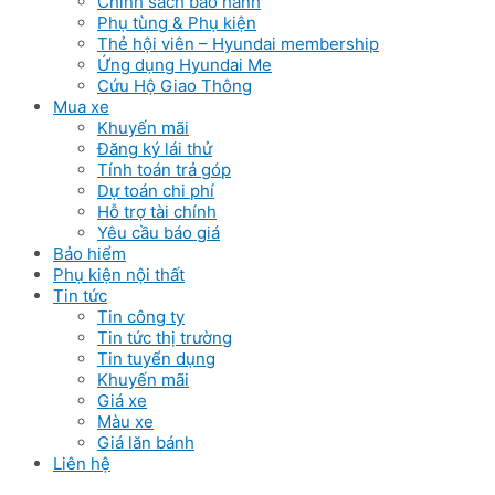
Chinh sách bảo hành
Phụ tùng & Phụ kiện
Thẻ hội viên – Hyundai membership
Ứng dụng Hyundai Me
Cứu Hộ Giao Thông
Mua xe
Khuyến mãi
Đăng ký lái thử
Tính toán trả góp
Dự toán chi phí
Hỗ trợ tài chính
Yêu cầu báo giá
Bảo hiểm
Phụ kiện nội thất
Tin tức
Tin công ty
Tin tức thị trường
Tin tuyển dụng
Khuyến mãi
Giá xe
Màu xe
Giá lăn bánh
Liên hệ