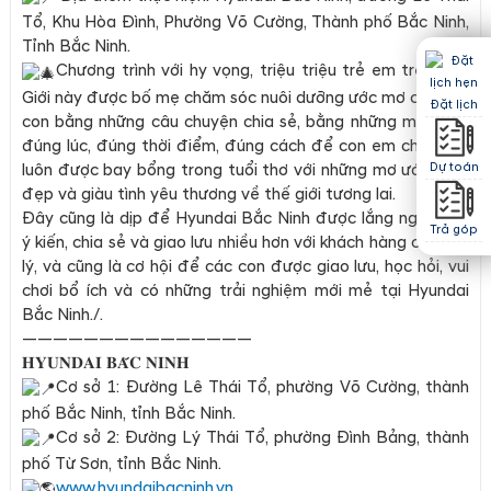
Tổ, Khu Hòa Đình, Phường Võ Cường, Thành phố Bắc Ninh,
Tỉnh Bắc Ninh.
Chương trình với hy vọng, triệu triệu trẻ em trên Thế
Giới này được bố mẹ chăm sóc nuôi dưỡng ước mơ của các
Đặt lịch
con bằng những câu chuyện chia sẻ, bằng những món quà
đúng lúc, đúng thời điểm, đúng cách để con em chúng ta
luôn được bay bổng trong tuổi thơ với những mơ ước thật
Dự toán
đẹp và giàu tình yêu thương về thế giới tương lai.
Đây cũng là dịp để Hyundai Bắc Ninh được lắng nghe các
Trả góp
ý kiến, chia sẻ và giao lưu nhiều hơn với khách hàng của Đại
lý, và cũng là cơ hội để các con được giao lưu, học hỏi, vui
chơi bổ ích và có những trải nghiệm mới mẻ tại Hyundai
Bắc Ninh./.
———————————————
𝐇𝐘𝐔𝐍𝐃𝐀𝐈 𝐁𝐀̆́𝐂 𝐍𝐈𝐍𝐇
Cơ sở 1: Đường Lê Thái Tổ, phường Võ Cường, thành
phố Bắc Ninh, tỉnh Bắc Ninh.
Cơ sở 2: Đường Lý Thái Tổ, phường Đình Bảng, thành
phố Từ Sơn, tỉnh Bắc Ninh.
www.hyundaibacninh.vn