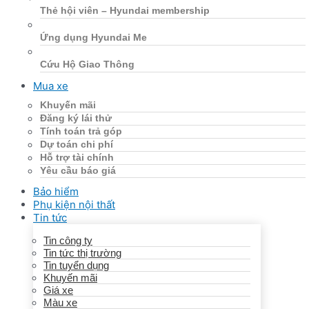
Thẻ hội viên – Hyundai membership
Ứng dụng Hyundai Me
Cứu Hộ Giao Thông
Mua xe
Khuyến mãi
Đăng ký lái thử
Tính toán trả góp
Dự toán chi phí
Hỗ trợ tài chính
Yêu cầu báo giá
Bảo hiểm
Phụ kiện nội thất
Tin tức
Tin công ty
Tin tức thị trường
Tin tuyển dụng
Khuyến mãi
Giá xe
Màu xe