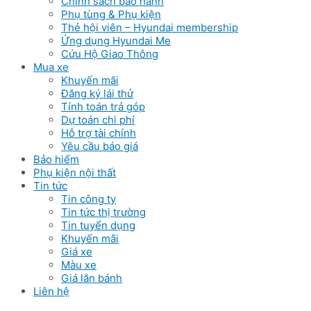
Chinh sách bảo hành
Phụ tùng & Phụ kiện
Thẻ hội viên – Hyundai membership
Ứng dụng Hyundai Me
Cứu Hộ Giao Thông
Mua xe
Khuyến mãi
Đăng ký lái thử
Tính toán trả góp
Dự toán chi phí
Hỗ trợ tài chính
Yêu cầu báo giá
Bảo hiểm
Phụ kiện nội thất
Tin tức
Tin công ty
Tin tức thị trường
Tin tuyển dụng
Khuyến mãi
Giá xe
Màu xe
Giá lăn bánh
Liên hệ