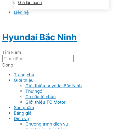
Giá lăn bánh
Liên hệ
Hyundai Bắc Ninh
Tìm kiếm
Đóng
Trang chủ
Giới thiệu
Giới thiệu huyndai Bắc Ninh
Thư ngỏ
Cơ cấu tổ chức
Giới thiệu TC Motor
Sản phẩm
Bảng giá
Dịch vụ
Chương trình dịch vụ