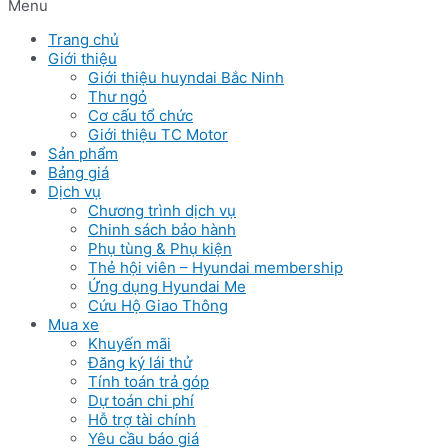
Menu
Trang chủ
Giới thiệu
Giới thiệu huyndai Bắc Ninh
Thư ngỏ
Cơ cấu tổ chức
Giới thiệu TC Motor
Sản phẩm
Bảng giá
Dịch vụ
Chương trình dịch vụ
Chinh sách bảo hành
Phụ tùng & Phụ kiện
Thẻ hội viên – Hyundai membership
Ứng dụng Hyundai Me
Cứu Hộ Giao Thông
Mua xe
Khuyến mãi
Đăng ký lái thử
Tính toán trả góp
Dự toán chi phí
Hỗ trợ tài chính
Yêu cầu báo giá