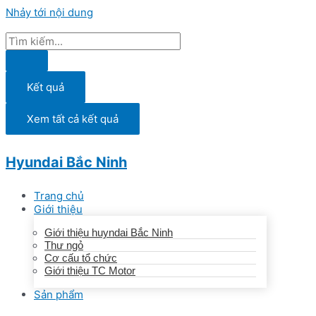
Nhảy tới nội dung
Kết quả
Xem tất cả kết quả
Hyundai Bắc Ninh
Trang chủ
Giới thiệu
Giới thiệu huyndai Bắc Ninh
Thư ngỏ
Cơ cấu tổ chức
Giới thiệu TC Motor
Sản phẩm