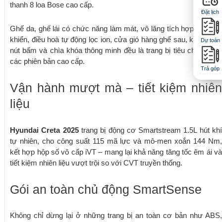
thanh 8 loa Bose cao cấp.
Đặt lịch
Ghế da, ghế lái có chức năng làm mát, vô lăng tích hợp nút điều
khiển, điều hoà tự động lọc ion, cửa gió hàng ghế sau, khởi động
Dự toán
nút bấm và chìa khóa thông minh đều là trang bị tiêu chuẩn trên
các phiên bản cao cấp.
Trả góp
Vận hành mượt mà – tiết kiệm nhiên
liệu
Hyundai Creta 2025
trang bị động cơ Smartstream 1.5L hút kh
tự nhiên, cho công suất 115 mã lực và mô-men xoắn 144 Nm,
kết hợp hộp số vô cấp iVT – mang lại khả năng tăng tốc êm ái và
tiết kiệm nhiên liệu vượt trội so với CVT truyền thống.
Gói an toàn chủ động SmartSense
Không chỉ dừng lại ở những trang bị an toàn cơ bản như ABS,