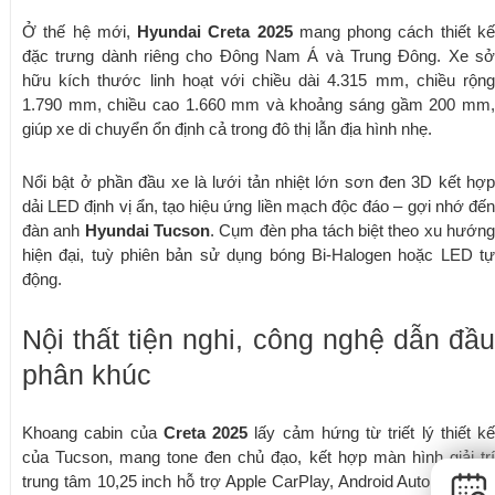
Ở thế hệ mới,
Hyundai Creta 2025
mang phong cách thiết k
đặc trưng dành riêng cho Đông Nam Á và Trung Đông. Xe sở
hữu kích thước linh hoạt với chiều dài 4.315 mm, chiều rộng
1.790 mm, chiều cao 1.660 mm và khoảng sáng gầm 200 mm,
giúp xe di chuyển ổn định cả trong đô thị lẫn địa hình nhẹ.
Nổi bật ở phần đầu xe là lưới tản nhiệt lớn sơn đen 3D kết hợp
dải LED định vị ẩn, tạo hiệu ứng liền mạch độc đáo – gợi nhớ đến
đàn anh
Hyundai Tucson
. Cụm đèn pha tách biệt theo xu hướn
hiện đại, tuỳ phiên bản sử dụng bóng Bi-Halogen hoặc LED tự
động.
Nội thất tiện nghi, công nghệ dẫn đầu
phân khúc
Khoang cabin của
Creta 2025
lấy cảm hứng từ triết lý thiết kế
của Tucson, mang tone đen chủ đạo, kết hợp màn hình giải trí
trung tâm 10,25 inch hỗ trợ Apple CarPlay, Android Auto, dàn âm