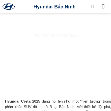
Hyundai Bắc Ninh
TRANG CHỦ
GIỚI THI
SẢN PH
BẢNG GIÁ
DỊCH VỤ
MUA XE
BẢO HIỂ
PHỤ KIỆN NỘI THẤ
TIN TỨC
LIÊN HỆ
TIN TỨC THỊ TRƯỜNG
HYUNDAI CRETA 2025 – SUV ĐÔ
THỊ LÝ TƯỞNG CHO GIA ĐÌNH VIỆT
| GIÁ & TRANG BỊ MỚI NHẤT
Hyundai Creta 2025
đang nổi lên như một “hiện tượng” tron
phân khúc SUV đô thị cỡ B tại Bắc Ninh. Với thiết kế đột phá,