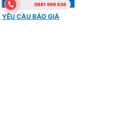
Đăng ký lái thử
0981 999 636
YÊU CẦU BÁO GIÁ
Nhập thông tin để gửi yêu cầu tải báo giá đầy đủ & Chính sách về
giá cạnh tranh nhất thị trường!
Lựa chọn dòng xe cần tải Báo giá
đầy đủ
Lựa chọn dòng xe cần tải báo giá đầy đủ
Họ và tên
Số điện thoại
Ghi chú yêu cầu khác
Gửi yêu cầu
ĐẶT LỊCH HẸN VỚI CHÚNG TÔI