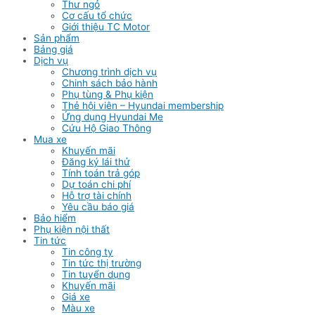
Thư ngỏ
Cơ cấu tổ chức
Giới thiệu TC Motor
Sản phẩm
Bảng giá
Dịch vụ
Chương trình dịch vụ
Chinh sách bảo hành
Phụ tùng & Phụ kiện
Thẻ hội viên – Hyundai membership
Ứng dụng Hyundai Me
Cứu Hộ Giao Thông
Mua xe
Khuyến mãi
Đăng ký lái thử
Tính toán trả góp
Dự toán chi phí
Hỗ trợ tài chính
Yêu cầu báo giá
Bảo hiểm
Phụ kiện nội thất
Tin tức
Tin công ty
Tin tức thị trường
Tin tuyển dụng
Khuyến mãi
Giá xe
Màu xe