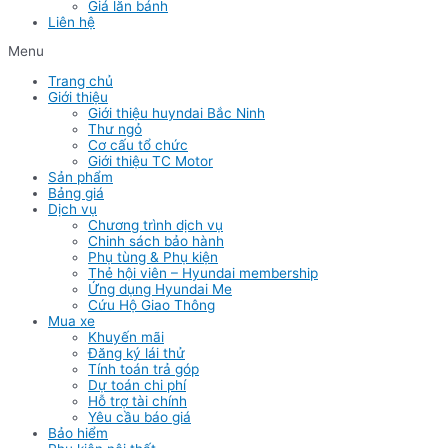
Giá lăn bánh
Liên hệ
Menu
Trang chủ
Giới thiệu
Giới thiệu huyndai Bắc Ninh
Thư ngỏ
Cơ cấu tổ chức
Giới thiệu TC Motor
Sản phẩm
Bảng giá
Dịch vụ
Chương trình dịch vụ
Chinh sách bảo hành
Phụ tùng & Phụ kiện
Thẻ hội viên – Hyundai membership
Ứng dụng Hyundai Me
Cứu Hộ Giao Thông
Mua xe
Khuyến mãi
Đăng ký lái thử
Tính toán trả góp
Dự toán chi phí
Hỗ trợ tài chính
Yêu cầu báo giá
Bảo hiểm