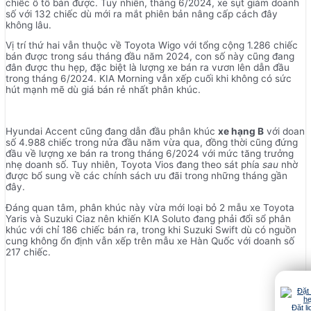
chiếc ô tô bán được. Tuy nhiên, tháng 6/2024, xe sụt giảm doanh
số với 132 chiếc dù mới ra mắt phiên bản nâng cấp cách đây
không lâu.
Vị trí thứ hai vẫn thuộc về Toyota Wigo với tổng cộng 1.286 chiếc
bán được trong sáu tháng đầu năm 2024, con số này cũng đang
đân được thu hẹp, đặc biệt là lượng xe bán ra vươn lên dẫn đầu
trong tháng 6/2024. KIA Morning vẫn xếp cuối khi không có sức
hút mạnh mẽ dù giá bán rẻ nhất phân khúc.
Hyundai Accent cũng đang dẫn đầu phân khúc
xe hạng B
với doan
số 4.988 chiếc trong nửa đầu năm vừa qua, đồng thời cũng đứng
đầu về lượng xe bán ra trong tháng 6/2024 với mức tăng trưởng
nhẹ doanh số. Tuy nhiên, Toyota Vios đang theo sát phía
sau
nhờ
được bổ sung về các chính sách ưu đãi trong những tháng gần
đây.
Đáng quan tâm, phân khúc này vừa mới loại bỏ 2 mẫu xe Toyota
Yaris và Suzuki Ciaz nên khiến KIA Soluto đang phải đổi sổ phân
khúc với chỉ 186 chiếc bán ra, trong khi Suzuki Swift dù có nguồn
cung không ổn định vẫn xếp trên mẫu xe Hàn Quốc với doanh số
217 chiếc.
Đặt lị