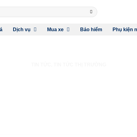
á
Dịch vụ
Mua xe
Bảo hiểm
Phụ kiện n
TIN TỨC
,
TIN TỨC THỊ TRƯỜNG
ENCE DAY 2024 SẮP TRỞ L
ỆM DÀN XE HYUNDAI CỰ