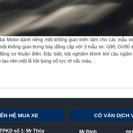
ndai Motor dành riêng một không gian triển lãm cho các mẫu x
ột không gian trưng bày đẳng cấp với 3 mẫu xe: G90, GV80 & 
 động cơ thuần điện. Đặc biệt, trải nghiệm khinh khí cầu ngắ
 tạo nên một lễ hội bùng nổ rực rỡ sắc màu.
IÊN HỆ MUA XE
CỐ VẤN DỊCH 
TPKD số 1: Mr Thủy
Mr Định
09