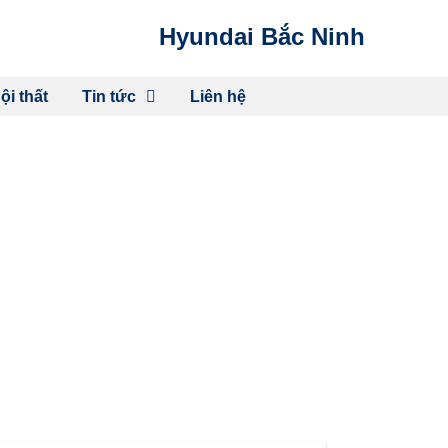
Hyundai Bắc Ninh
ội thất
Tin tức
Liên hệ
ẠI: CƠ HỘI TRẢI
C HOT