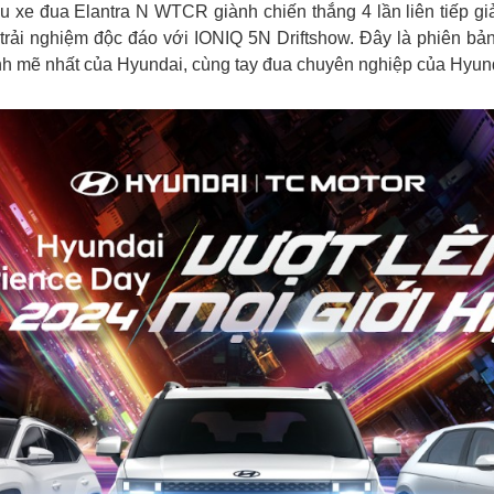
 xe đua Elantra N WTCR giành chiến thắng 4 lần liên tiếp gi
rải nghiệm độc đáo với IONIQ 5N Driftshow. Đây là phiên bản
h mẽ nhất của Hyundai, cùng tay đua chuyên nghiệp của Hyund