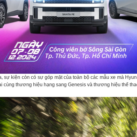
, sự kiện còn có sự góp mặt của toàn bộ các mẫu xe mà Hyu
i cùng thương hiệu hạng sang Genesis và thương hiệu thể tha