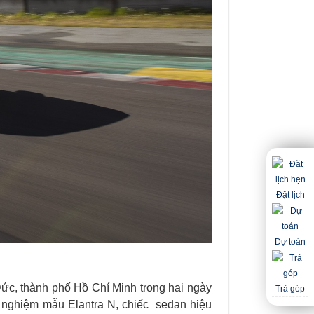
Đặt lịch
Dự toán
ức, thành phố Hồ Chí Minh trong hai ngày
Trả góp
i nghiệm mẫu Elantra N, chiếc
sedan
hiệu