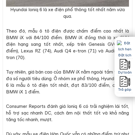
Hyundai Ioniq 6 là xe điện phổ thông tốt nhất năm vừa
qua.
Theo đó, mẫu ô tô điện được chấm điểm cao nhất là
BMW iX với 84/100 điểm. BMW iX đồng thời là xe SUV
điện hạng sang tốt nhất, xếp trên Genesis GV60 (75
điểm), Lexus RZ (74), Audi Q4 e-tron (71) và Audi Q8 e-
Đặt lịch
tron (70).
Tuy nhiên, giá bán cao của BMW iX nằm ngoài tầm với của
Dự toán
đa số người tiêu dùng. Ở nhóm xe phổ thông, Hyundai Ioniq
6 là mẫu ô tô điện tốt nhất, đạt 83/100 điểm, chỉ kém
Trả góp
BMW iX 1 điểm.
Consumer Reports đánh giá Ioniq 6 có trải nghiệm lái tốt,
hỗ trợ sạc nhanh DC, cách âm nội thất tốt và khả năng
tăng tốc nhanh, mượt.
Dù vậy, mẫu xe điện Hàn Quốc vẫn có những điểm trừ như