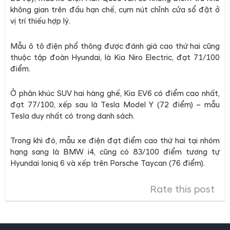
không gian trên đầu hạn chế, cụm nút chỉnh cửa sổ đặt ở
vị trí thiếu hợp lý.
Mẫu ô tô điện phổ thông được đánh giá cao thứ hai cũng
thuộc tập đoàn Hyundai, là Kia Niro Electric, đạt 71/100
điểm.
Ở phân khúc SUV hai hàng ghế, Kia EV6 có điểm cao nhất,
đạt 77/100, xếp sau là Tesla Model Y (72 điểm) – mẫu
Tesla duy nhất có trong danh sách.
Trong khi đó, mẫu xe điện đạt điểm cao thứ hai tại nhóm
hạng sang là BMW i4, cũng có 83/100 điểm tương tự
Hyundai Ioniq 6 và xếp trên Porsche Taycan (76 điểm).
Rate this post