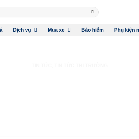
á
Dịch vụ
Mua xe
Bảo hiểm
Phụ kiện n
TIN TỨC
,
TIN TỨC THỊ TRƯỜNG
 TRỞ THÀNH NHÀ TÀI TRỢ
CHAMPIONSHIP