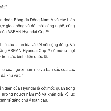
ật.”
iên đoàn Bóng đá Đông Nam Á và các Liên
 vực giao thông và đổi mới công nghệ, cũng
thức của ASEAN Hyundai Cup™.
ổ chức, lan tỏa và kết nối cộng đồng. Và
tin rằng ASEAN Hyundai Cup™ sẽ mở ra một
rên các bình diện quốc tế.
m mê của người hâm mộ và bản sắc của các
 đá khu vực.”
ện diện của Hyundai là cột mốc quan trọng
u lượng người hâm mộ và khán giả kỷ lục
inh tế đáng chú ý toàn cầu.