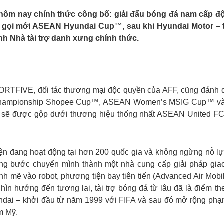
ôm nay chính thức công bố: giải đấu bóng đá nam cấp đội
gọi mới ASEAN Hyundai Cup™, sau khi Hyundai Motor – tậ
ành Nhà tài trợ danh xưng chính thức.
ORTFIVE, đối tác thương mại độc quyền của AFF, cũng đánh 
b Championship Shopee Cup™, ASEAN Women’s MSIG Cup™ v
ẽ được gộp dưới thương hiệu thống nhất ASEAN United FC –
ện đang hoạt động tại hơn 200 quốc gia và không ngừng nỗ lực
g bước chuyển mình thành một nhà cung cấp giải pháp giao 
h mẽ vào robot, phương tiện bay tiên tiến (Advanced Air Mobi
nhìn hướng đến tương lai, tài trợ bóng đá từ lâu đã là điểm th
undai – khởi đầu từ năm 1999 với FIFA và sau đó mở rộng phạm 
m Mỹ.