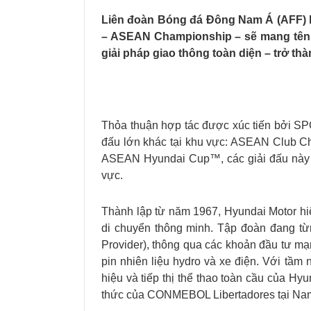
Liên đoàn Bóng đá Đông Nam Á (AFF) h
– ASEAN Championship – sẽ mang tên 
giải pháp giao thông toàn diện – trở th
Thỏa thuận hợp tác được xúc tiến bởi SP
đấu lớn khác tại khu vực: ASEAN Clu
ASEAN Hyundai Cup™, các giải đấu này s
vực.
Thành lập từ năm 1967, Hyundai Motor hi
di chuyển thông minh. Tập đoàn đang từn
Provider), thông qua các khoản đầu tư mạn
pin nhiên liệu hydro và xe điện. Với tầm 
hiệu và tiếp thị thể thao toàn cầu của Hy
thức của CONMEBOL Libertadores tại Na