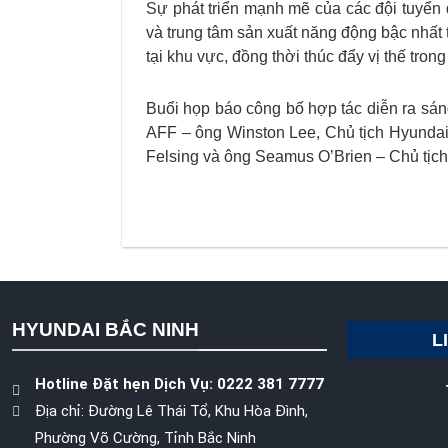
Sự phát triển mạnh mẽ của các đội tuyển 
và trung tâm sản xuất năng động bậc nhấ
tại khu vực, đồng thời thúc đẩy vị thế tron
Buổi họp báo công bố hợp tác diễn ra sán
AFF – ông Winston Lee, Chủ tịch Hyund
Felsing và ông Seamus O’Brien – Chủ t
HYUNDAI BẮC NINH
L
Hotline Đặt hẹn Dịch Vụ: 0222 381 7777
Địa chỉ: Đường Lê Thái Tổ, Khu Hòa Đình,
Phường Võ Cường, Tỉnh Bắc Ninh