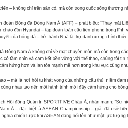
riển – không chỉ trên sân cỏ, mà còn trong cuộc sống thường nh
ên đoàn Bóng đá Đông Nam Á (AFF) – phát biểu: “Thay mặt L
ự chào đón Hyundai – tập đoàn toàn cầu tiên phong trong lĩnh
m huyết của bóng đá – trở thành Nhà tài trợ danh xưng chính 
á Đông Nam Á không chỉ về mặt chuyên môn mà còn trong cách t
ác có tầm nhìn và cam kết bền vững với thể thao, chúng tôi 
cảm hứng hơn và lan tỏa mạnh mẽ hơn trong khu vực cũng như t
thao – mà là nơi hội tụ khát vọng của những cầu thủ, niềm đa
cùng nhau tạo nên một hành trình mới đầy cảm hứng cho bóng
tịch Hội đồng Quản trị SPORTFIVE Châu Á, nhấn mạnh
:
“Sự hi
 Nam Á – đặc biệt là ASEAN Championship – giải đấu sở hữ
 nghĩa chiến lược khi ASEAN đang nổi lên như một lực lượng k