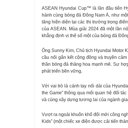
ASEAN Hyundai Cup™ là lần đầu tiên Hyu
hành cùng bóng đá Đông Nam Á, như một p
tăng hiện diện tại các thị trường trọng đ
của ASEAN. Mùa giải 2024 đã một lần nữa 
khẳng định vị thế số một của bóng đá Đô
Ông Sunny Kim, Chủ tịch Hyundai Motor Kh
cầu nối gắn kết cộng đồng và truyền cảm
thần bóng đá thăng hoa mạnh mẽ. Sự hợp t
phát triển bền vững.
Với vai trò là cánh tay nối dài của Hyun
the Game” thông qua mối quan hệ đối tác l
và cùng xây dựng tương lai của ngành gia
Vượt ra ngoài khuôn khổ đổi mới công ngh
Kids” (một chiếc xe điện được cải tiến thà