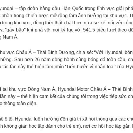
ndai – tập đoàn hàng đầu Hàn Quốc trong lĩnh vực giải pháp
hần trong chiến lược mở rộng tầm ảnh hưởng tại khu vực. Th
iểm trong khu vực, đồng thời thắt chặt hơn nữa sự kết nối với 
“gây bão” khi phá vỡ mọi kỷ lục với 541,5 triệu lượt theo dõ
ng Nam Á.
u vực Châu Á – Thái Bình Dương, chia sẻ: “Với Hyundai, bóng
 hứng. Sau hơn 26 năm đồng hành cùng bóng đá toàn cầu, ch
ác lần này thể hiện tầm nhìn ‘Tiến bước vì nhân loại’ của Hy
dai tại khu vực Đông Nam Á, Hyundai Motor Châu Á – Thái Bìn
ần này – thể hiện cam kết của chúng tôi trong việc tiếp sức 
o thông toàn diện.
ệ ô tô, Hyundai luôn hướng đến giá trị xã hội thông qua các c
nh không gian học tập dành cho trẻ em), nơi cơ hội học tập gắn l