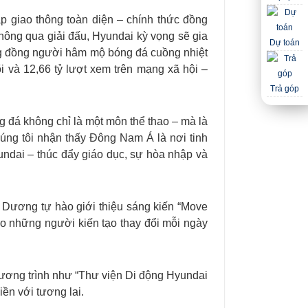
 giao thông toàn diện – chính thức đồng
ông qua giải đấu, Hyundai kỳ vọng sẽ gia
Dự toán
cộng đồng người hâm mộ bóng đá cuồng nhiệt
i và 12,66 tỷ lượt xem trên mạng xã hội –
Trả góp
 đá không chỉ là một môn thể thao – mà là
úng tôi nhận thấy Đông Nam Á là nơi tinh
undai – thúc đẩy giáo dục, sự hòa nhập và
h Dương tự hào giới thiệu sáng kiến “Move
cho những người kiến tạo thay đổi mỗi ngày
hương trình như “Thư viện Di động Hyundai
iền với tương lai.