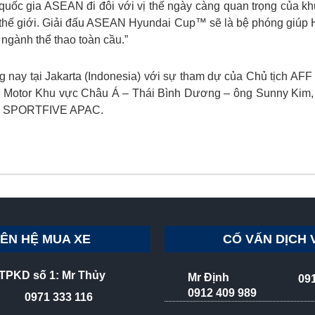
quốc gia ASEAN đi đôi với vị thế ngày càng quan trọng của kh
t thế giới. Giải đấu ASEAN Hyundai Cup™ sẽ là bệ phóng giúp 
g ngành thể thao toàn cầu.”
g nay tại Jakarta (Indonesia) với sự tham dự của Chủ tịch AF
ai Motor Khu vực Châu Á – Thái Bình Dương – ông Sunny Kim
ịch SPORTFIVE APAC.
IÊN HỆ MUA XE
CỐ VẤN DỊCH 
TPKD số 1: Mr Thủy
Mr Định
09
0912 409 989
0971 333 116