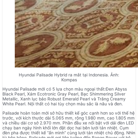
Hyundai Palisade Hybrid ra mắt tại Indonesia. Ảnh:
Kompas
Hyundai Palisade mới có 5 lựa chọn màu ngoại thất:Đen Abyss
Black Pearl, Xám Ecotronic Gray Pearl, Bạc Shimmering Silver
Metallic, Xanh lục bảo Robust Emerald Pearl và Trắng Creamy
White Pearl. Nội thất có hai tùy chọn màu sắc là nâu và đen.
Palisade hoàn toàn mới sở hữu thiết kế góc cạnh hơn so với thế hệ
trước, với kích thước dài 5.065 mm, rộng 1.980 mm, cao 1.805 mm
và chiều dài cơ sở 2.970 mm. Phần đầu xe nổi bật với dải đèn LED
chạy ban ngày hình khối lớn đặt dọc hai bên lưới tản nhiệt. Cụm
đèn pha được thiết kế “ẩn mình” cùng lưới tản nhiệt chủ động. Nhìn
từ bên hông, Palisade mới gợi liên tưởng đến Range Rover với bộ