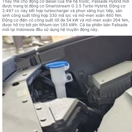
Thay thế cho động cơ diesel của thế hệ trước, Palisade Hybrid mới
được trang bị động cơ Smartstream G 2.5 Turbo Hybrid. Động cơ
2.497 cc này kết hợp turbocharger và phun xăng trực tiếp, sản
sinh công suất tổng hợp 330 mã lực và mô-men xoắn 460 Nm.
Động cơ điện có công suất tối đa 54 kW và mô-men xoắn 264 Nm,
được hỗ trợ bởi pin lithium-ion 1,65 kWh. Cả ba phiên bản Palisade
mới tại Indonesia đều sử dụng hệ truyền động này.