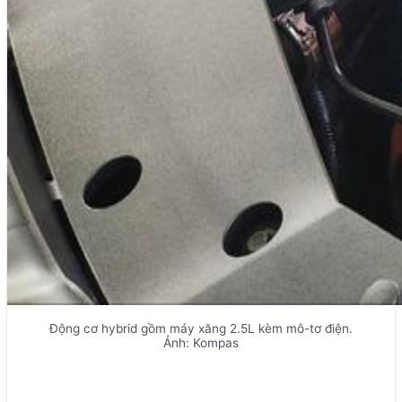
Động cơ hybrid gồm máy xăng 2.5L kèm mô-tơ điện.
Ảnh: Kompas