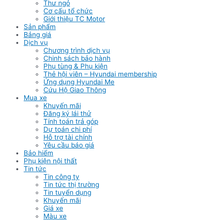
Thư ngỏ
Cơ cấu tổ chức
Giới thiệu TC Motor
Sản phẩm
Bảng giá
Dịch vụ
Chương trình dịch vụ
Chinh sách bảo hành
Phụ tùng & Phụ kiện
Thẻ hội viên – Hyundai membership
Ứng dụng Hyundai Me
Cứu Hộ Giao Thông
Mua xe
Khuyến mãi
Đăng ký lái thử
Tính toán trả góp
Dự toán chi phí
Hỗ trợ tài chính
Yêu cầu báo giá
Bảo hiểm
Phụ kiện nội thất
Tin tức
Tin công ty
Tin tức thị trường
Tin tuyển dụng
Khuyến mãi
Giá xe
Màu xe