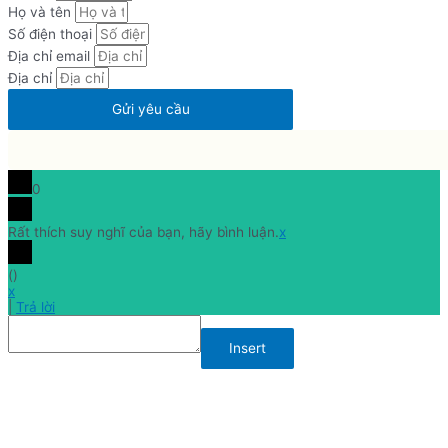
Họ và tên
Số điện thoại
Địa chỉ email
Địa chỉ
Gửi yêu cầu
0
Rất thích suy nghĩ của bạn, hãy bình luận.
x
(
)
x
|
Trả lời
Insert