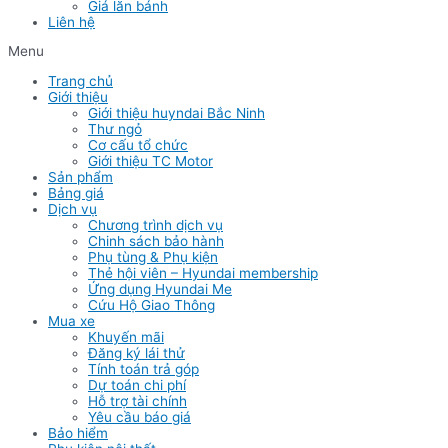
Giá lăn bánh
Liên hệ
Menu
Trang chủ
Giới thiệu
Giới thiệu huyndai Bắc Ninh
Thư ngỏ
Cơ cấu tổ chức
Giới thiệu TC Motor
Sản phẩm
Bảng giá
Dịch vụ
Chương trình dịch vụ
Chinh sách bảo hành
Phụ tùng & Phụ kiện
Thẻ hội viên – Hyundai membership
Ứng dụng Hyundai Me
Cứu Hộ Giao Thông
Mua xe
Khuyến mãi
Đăng ký lái thử
Tính toán trả góp
Dự toán chi phí
Hỗ trợ tài chính
Yêu cầu báo giá
Bảo hiểm