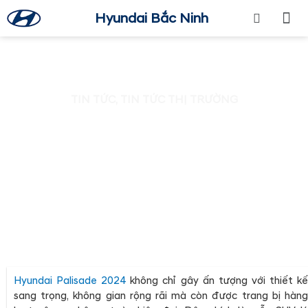
Hyundai Bắc Ninh
TRANG CHỦ
GIỚI THI
SẢN PHẨ
BẢNG GIÁ
DỊCH VỤ
MUA XE
BẢO HIỂM
PHỤ KIỆN NỘI TH
TIN TỨC
TIN TỨC
,
TIN TỨC THỊ TRƯỜNG
HYUNDAI PALISADE – SUV VỚI
CÔNG NGHỆ AN TOÀN TIÊN TIẾN
NHẤT!
Hyundai Palisade 2024
không chỉ gây ấn tượng với thiết k
sang trọng, không gian rộng rãi mà còn được trang bị hàng