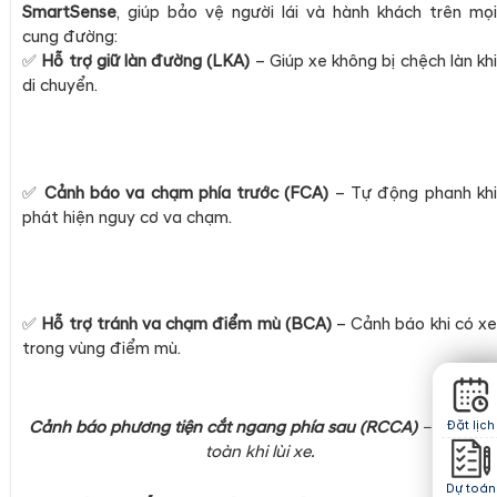
SmartSense
, giúp bảo vệ người lái và hành khách trên mọi
cung đường:
✅
Hỗ trợ giữ làn đường (LKA)
– Giúp xe không bị chệch làn kh
di chuyển.
✅
Cảnh báo va chạm phía trước (FCA)
– Tự động phanh kh
phát hiện nguy cơ va chạm.
✅
Hỗ trợ tránh va chạm điểm mù (BCA)
– Cảnh báo khi có x
trong vùng điểm mù.
Cảnh báo phương tiện cắt ngang phía sau (RCCA)
– Giúp an
Đặt lịch
toàn khi lùi xe.
Dự toán