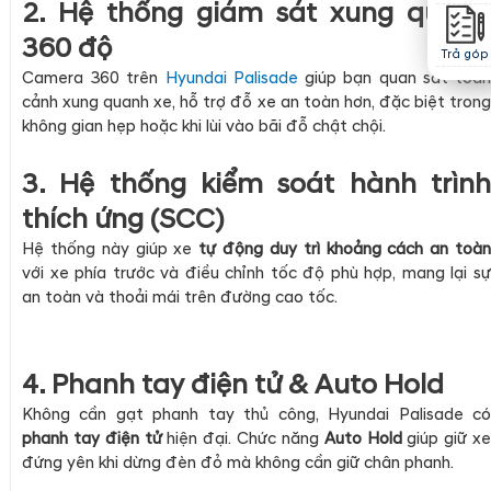
2. Hệ thống giám sát xung quanh
360 độ
Trả góp
Camera 360 trên
Hyundai Palisade
giúp bạn quan sát toà
cảnh xung quanh xe, hỗ trợ đỗ xe an toàn hơn, đặc biệt trong
không gian hẹp hoặc khi lùi vào bãi đỗ chật chội.
3. Hệ thống kiểm soát hành trình
thích ứng (SCC)
Hệ thống này giúp xe
tự động duy trì khoảng cách an toà
với xe phía trước và điều chỉnh tốc độ phù hợp, mang lại sự
an toàn và thoải mái trên đường cao tốc.
4. Phanh tay điện tử & Auto Hold
Không cần gạt phanh tay thủ công, Hyundai Palisade có
phanh tay điện tử
hiện đại. Chức năng
Auto Hold
giúp giữ x
đứng yên khi dừng đèn đỏ mà không cần giữ chân phanh.