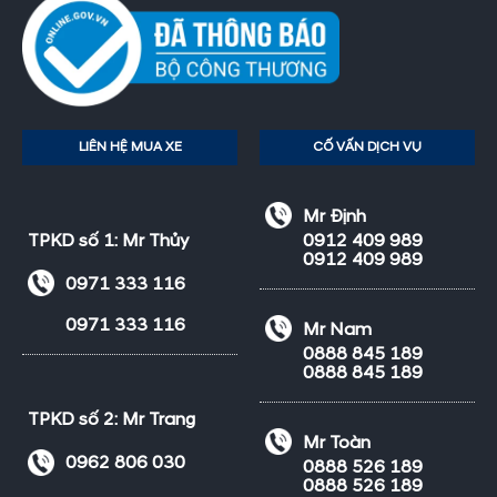
LIÊN HỆ MUA XE
CỐ VẤN DỊCH VỤ
Mr Định
TPKD số 1: Mr Thủy
0912 409 989
0912 409 989
0971 333 116
0971 333 116
Mr Nam
0888 845 189
0888 845 189
TPKD số 2: Mr Trang
Mr Toàn
0962 806 030
0888 526 189
0888 526 189