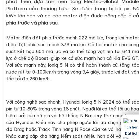
phát triển dựa trên nên tảng Electric-Global Module
Platform của thương hiệu. Xe được trang bị bộ pin 84
kWh lớn hơn và có các motor điện được nâng cấp ở cả
phía trước và phía sau.
Motor điện đặt phía trước mạnh 222 mã lực, trong khi motor
điện đặt phía sau mạnh 378 mã lực. Cả hai motor cho cong
suất kết hợp 601 mã lực và có thể tăng vọt lên tới 641 mã
lực ở chế độ Boost, giúp xe có sức mạnh hơn cả Kia EV6 GT.
Với sức mạnh này, Ioniq 5 N có thể hoàn thành cú tăng tốc
nước rút từ 0-100km/h trong vòng 3,4 giây, trước khi đạt vận
tốc tối đa 260 km/h.
Với công nghệ sạc nhanh, Hyundai Ioniq 5 N 2024 có thể sạc
pin từ 10-80% trong vòng 18 phút. Người lái có thể tối ưu hóa
hiệu suất của bộ pin với hệ thống N Battery Pre-conditioning
của Hyundai. Điều này cho phép người lái lựa chọn giữa chế
độ Drag hoặc Track. Tính năng N Race của xe với hai chế độ
Đặt lịch
khác cung cấp khả năng kiểm soát nhiều hơn đối với việc sử