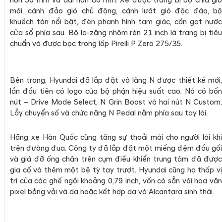
hơn 50 mm và dài hơn 80 mm. Xe được trang bị bộ chia gió
mới, cánh đảo gió chủ động, cánh lướt gió độc đáo, bộ
khuếch tán nổi bật, đèn phanh hình tam giác, cần gạt nước
cửa sổ phía sau. Bộ la-zăng nhôm rèn 21 inch là trang bị tiêu
chuẩn và được bọc trong lốp Pirelli P Zero 275/35.
Bên trong, Hyundai đã lắp đặt vô lăng N được thiết kế mới,
lần đầu tiên có logo của bộ phận hiệu suất cao. Nó có bốn
nút – Drive Mode Select, N Grin Boost và hai nút N Custom.
Lẫy chuyển số và chức năng N Pedal nằm phía sau tay lái.
Hãng xe Hàn Quốc cũng tăng sự thoải mái cho người lái khi
trên đường đua. Công ty đã lắp đặt một miếng đệm đầu gối
và giá đỡ ống chân trên cụm điều khiển trung tâm đã được
gia cố và thêm một bệ tỳ tay trượt. Hyundai cũng hạ thấp vị
trí của các ghế ngồi khoảng 0,79 inch, vốn có sẵn với hoa văn
pixel bằng vải và da hoặc kết hợp da và Alcantara sinh thái.