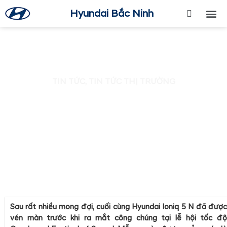
Hyundai Bắc Ninh
TRANG CHỦ
GIỚI THI
SẢN PHẨ
BẢNG GIÁ
DỊCH VỤ
MUA XE
BẢO HIỂM
PHỤ KIỆN NỘI TH
TIN TỨC
TIN TỨC
,
TIN TỨC THỊ TRƯỜNG
HYUNDAI RA MẮT IONIQ 5 N 2024
HIỆU SUẤT CAO
Sau rất nhiều mong đợi, cuối cùng Hyundai Ioniq 5 N đã được
vén màn trước khi ra mắt công chúng tại lễ hội tốc độ