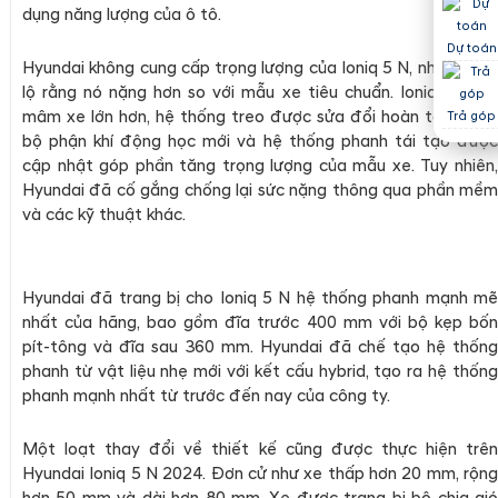
dụng năng lượng của ô tô.
Dự toán
Hyundai không cung cấp trọng lượng của Ioniq 5 N, nhưng tiết
lộ rằng nó nặng hơn so với mẫu xe tiêu chuẩn. Ioniq 5 N có
mâm xe lớn hơn, hệ thống treo được sửa đổi hoàn toàn, các
Trả góp
bộ phận khí động học mới và hệ thống phanh tái tạo được
cập nhật góp phần tăng trọng lượng của mẫu xe. Tuy nhiên,
Hyundai đã cố gắng chống lại sức nặng thông qua phần mềm
và các kỹ thuật khác.
Hyundai đã trang bị cho Ioniq 5 N hệ thống phanh mạnh mẽ
nhất của hãng, bao gồm đĩa trước 400 mm với bộ kẹp bốn
pít-tông và đĩa sau 360 mm. Hyundai đã chế tạo hệ thống
phanh từ vật liệu nhẹ mới với kết cấu hybrid, tạo ra hệ thống
phanh mạnh nhất từ trước đến nay của công ty.
Một loạt thay đổi về thiết kế cũng được thực hiện trên
Hyundai Ioniq 5 N 2024. Đơn cử như xe thấp hơn 20 mm, rộng