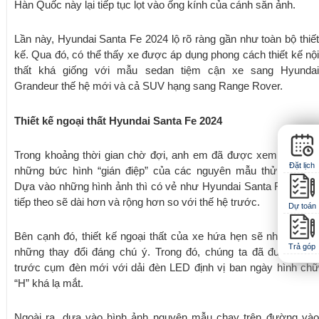
Hàn Quốc này lại tiếp tục lọt vào ống kính của cánh săn ảnh.
Lần này, Hyundai Santa Fe 2024 lộ rõ ràng gần như toàn bộ thiết
kế. Qua đó, có thể thấy xe được áp dụng phong cách thiết kế nội
thất khá giống với mẫu sedan tiệm cận xe sang Hyundai
Grandeur thế hệ mới và cả SUV hạng sang Range Rover.
Thiết kế ngoại thất Hyundai Santa Fe 2024
Trong khoảng thời gian chờ đợi, anh em đã được xem không ít
Đặt lịch
những bức hình “gián điệp” của các nguyên mẫu thử nghiệm.
Dựa vào những hình ảnh thì có vẻ như Hyundai Santa Fe thế hệ
tiếp theo sẽ dài hơn và rộng hơn so với thế hệ trước.
Dự toán
Bên cạnh đó, thiết kế ngoại thất của xe hứa hẹn sẽ nhận được
Trả góp
những thay đổi đáng chú ý. Trong đó, chúng ta đã được xem
trước cụm đèn mới với dải đèn LED định vị ban ngày hình chữ
“H” khá lạ mắt.
Ngoài ra, dựa vào hình ảnh nguyên mẫu chạy trên đường vào