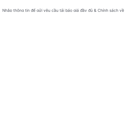
Nhập thông tin để gửi yêu cầu tải báo giá đầy đủ & Chính sách về
giá cạnh tranh nhất thị trường!
Lựa chọn dòng xe cần tải Báo giá
đầy đủ
Lựa chọn dòng xe cần tải báo giá đầy đủ
Họ và tên
Số điện thoại
Ghi chú yêu cầu khác
Gửi yêu cầu
ĐẶT LỊCH HẸN VỚI CHÚNG TÔI
Để thuận tiện trong quá trình làm việc, tiết kiệm thời gian & được
chăm sóc dịch vụ tốt nhất. Quý khách hãy đặt lịch hẹn trước tại
đây, xin cảm ơn