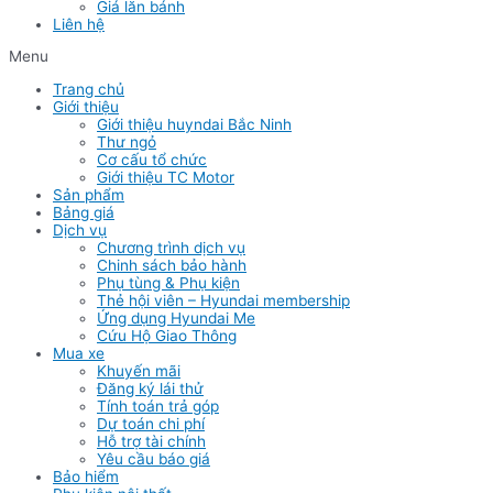
Giá lăn bánh
Liên hệ
Menu
Trang chủ
Giới thiệu
Giới thiệu huyndai Bắc Ninh
Thư ngỏ
Cơ cấu tổ chức
Giới thiệu TC Motor
Sản phẩm
Bảng giá
Dịch vụ
Chương trình dịch vụ
Chinh sách bảo hành
Phụ tùng & Phụ kiện
Thẻ hội viên – Hyundai membership
Ứng dụng Hyundai Me
Cứu Hộ Giao Thông
Mua xe
Khuyến mãi
Đăng ký lái thử
Tính toán trả góp
Dự toán chi phí
Hỗ trợ tài chính
Yêu cầu báo giá
Bảo hiểm