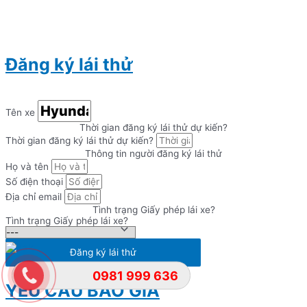
Đăng ký lái thử
Tên xe
Thời gian đăng ký lái thử dự kiến?
Thời gian đăng ký lái thử dự kiến?
Thông tin người đăng ký lái thử
Họ và tên
Số điện thoại
Địa chỉ email
Tình trạng Giấy phép lái xe?
Tình trạng Giấy phép lái xe?
Đăng ký lái thử
0981 999 636
YÊU CẦU BÁO GIÁ