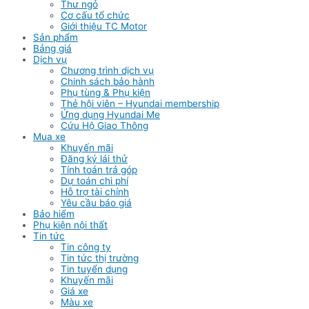
Thư ngỏ
Cơ cấu tổ chức
Giới thiệu TC Motor
Sản phẩm
Bảng giá
Dịch vụ
Chương trình dịch vụ
Chinh sách bảo hành
Phụ tùng & Phụ kiện
Thẻ hội viên – Hyundai membership
Ứng dụng Hyundai Me
Cứu Hộ Giao Thông
Mua xe
Khuyến mãi
Đăng ký lái thử
Tính toán trả góp
Dự toán chi phí
Hỗ trợ tài chính
Yêu cầu báo giá
Bảo hiểm
Phụ kiện nội thất
Tin tức
Tin công ty
Tin tức thị trường
Tin tuyển dụng
Khuyến mãi
Giá xe
Màu xe