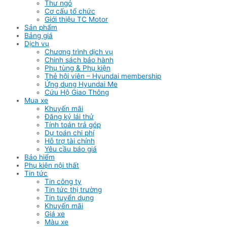
Thư ngỏ
Cơ cấu tổ chức
Giới thiệu TC Motor
Sản phẩm
Bảng giá
Dịch vụ
Chương trình dịch vụ
Chinh sách bảo hành
Phụ tùng & Phụ kiện
Thẻ hội viên – Hyundai membership
Ứng dụng Hyundai Me
Cứu Hộ Giao Thông
Mua xe
Khuyến mãi
Đăng ký lái thử
Tính toán trả góp
Dự toán chi phí
Hỗ trợ tài chính
Yêu cầu báo giá
Bảo hiểm
Phụ kiện nội thất
Tin tức
Tin công ty
Tin tức thị trường
Tin tuyển dụng
Khuyến mãi
Giá xe
Màu xe