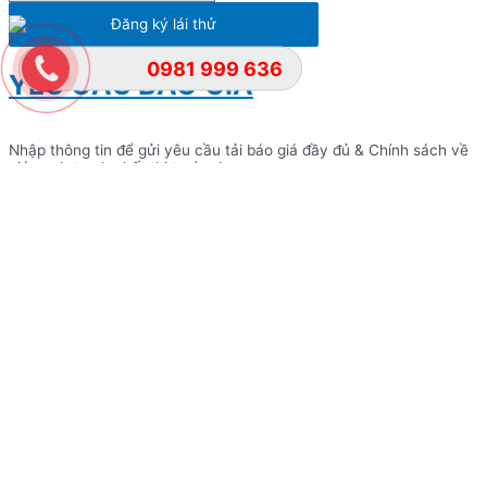
Đăng ký lái thử
0981 999 636
YÊU CẦU BÁO GIÁ
Nhập thông tin để gửi yêu cầu tải báo giá đầy đủ & Chính sách về
giá cạnh tranh nhất thị trường!
Lựa chọn dòng xe cần tải Báo giá
đầy đủ
Lựa chọn dòng xe cần tải báo giá đầy đủ
Họ và tên
Số điện thoại
Ghi chú yêu cầu khác
Gửi yêu cầu
ĐẶT LỊCH HẸN VỚI CHÚNG TÔI