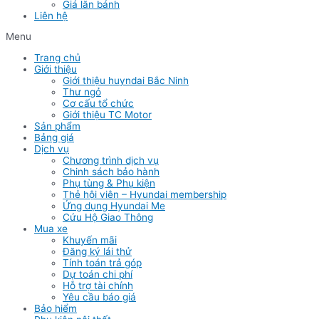
Giá lăn bánh
Liên hệ
Menu
Trang chủ
Giới thiệu
Giới thiệu huyndai Bắc Ninh
Thư ngỏ
Cơ cấu tổ chức
Giới thiệu TC Motor
Sản phẩm
Bảng giá
Dịch vụ
Chương trình dịch vụ
Chinh sách bảo hành
Phụ tùng & Phụ kiện
Thẻ hội viên – Hyundai membership
Ứng dụng Hyundai Me
Cứu Hộ Giao Thông
Mua xe
Khuyến mãi
Đăng ký lái thử
Tính toán trả góp
Dự toán chi phí
Hỗ trợ tài chính
Yêu cầu báo giá
Bảo hiểm