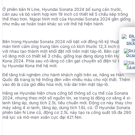
Ở phiên bản N Line, Hyundai Sonata 2024 bổ sung cản trước,
cản
sau
và bộ vành hợp kim 19 inch có thiết kế 5 chấu kép trông
thể thao hơn. Ngoại hình mới của Hyundai Sonata 2024 gần giống
như mẫu xe hoàn toàn khác so với thế hệ hiện hành.
Bên trong Hyundai Sonata 2024 nổi bật với đồng hồ kỹ thuật số và
Đặt lị
màn hình cảm ứng trung tâm cùng có kích thước 12,3 inch nối liền
với nhau tạo thành một khối đặt nổi trên mặt táp-lô. Bên cạnh đó,
Dự to
vô lăng mới có thiết kế 3 chấu, giống loại đang dùng trên Hyundai
Kona 2024. Phía
sau
vô-lăng có cần gạt chuyển số điện tử tương
tự Hyundai Kona thế hệ mới.
Trả g
Để tăng trải nghiệm cho hành khách ngồi trên xe, hãng xe Hàn
Quốc đã trang bị hệ thống đèn viền nhiều màu cho nội thất. Thêm
vào đó là cửa gió điều hòa mới, trải dài trên mặt táp-lô.
Hãng xe Hyundai hiện chưa
cô
ng bố thông số cụ thể của Sonata
2024, nhưng theo một số nguồn tin, xe trang bị động cơ xăng 4 xi-
lanh tăng áp, dung tích 2.5L tiêu chuẩn mới. Động cơ này thay cho
máy xăng 4 xi-lanh, tăng áp, dung tích 1.6L cũ. Ở Hyundai Sonata
phiên bản N Line cũ, động cơ 2.5L này tạo ra
cô
ng suất tối đa 290
mã lực và mô-men xoắn cực đại 421 Nm.