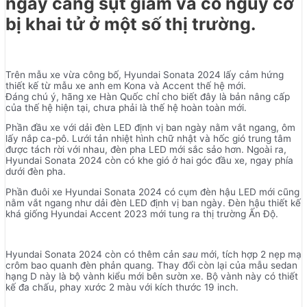
ngày càng sụt giảm và có nguy cơ
bị khai tử ở một số thị trường.
Trên mẫu xe vừa công bố, Hyundai Sonata 2024 lấy cảm hứng
thiết kế từ mẫu xe anh em Kona và Accent thế hệ mới.
Đáng chú ý, hãng xe Hàn Quốc chỉ cho biết đây là bản nâng cấp
của thế hệ hiện tại, chưa phải là thế hệ hoàn toàn mới.
Phần đầu xe với dải đèn LED định vị ban ngày nằm vắt ngang, ôm
lấy nắp ca-pô. Lưới tản nhiệt hình chữ nhật và hốc gió trung tâm
được tách rời với nhau, đèn pha LED mới sắc sảo hơn. Ngoài ra,
Hyundai Sonata 2024 còn có khe gió ở hai góc đầu xe, ngay phía
dưới đèn pha.
Phần đuôi xe Hyundai Sonata 2024 có cụm đèn hậu LED mới cũng
nằm vắt ngang như dải đèn LED định vị ban ngày. Đèn hậu thiết kế
khá giống Hyundai Accent 2023 mới tung ra thị trường Ấn Độ.
Hyundai Sonata 2024 còn có thêm cản
sau
mới, tích hợp 2 nẹp mạ
crôm bao quanh đèn phản quang. Thay đổi còn lại của mẫu sedan
hạng D này là bộ vành kiểu mới bên sườn xe. Bộ vành này có thiết
kế đa chấu, phay xước 2 màu với kích thước 19 inch.