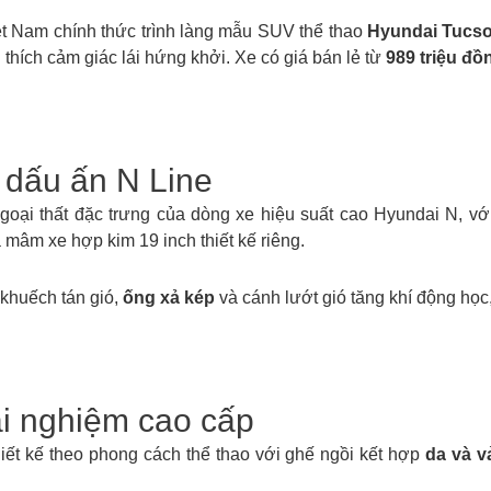
t Nam chính thức trình làng mẫu SUV thể thao
Hyundai Tucso
thích cảm giác lái hứng khởi. Xe có giá bán lẻ từ
989 triệu đồ
m dấu ấn N Line
goại thất đặc trưng của dòng xe hiệu suất cao Hyundai N, với
và mâm xe hợp kim 19 inch thiết kế riêng.
 khuếch tán gió,
ống xả kép
và cánh lướt gió tăng khí động học
ải nghiệm cao cấp
ết kế theo phong cách thể thao với ghế ngồi kết hợp
da và v