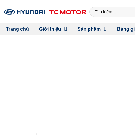
Trang chủ
Giới thiệu
Sản phẩm
Bảng gi
HYUNDAI TUCSON N
THAO ĐẬM C