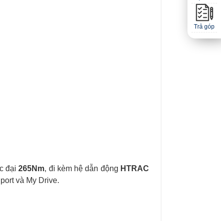
Trả góp
c đại
265Nm
, đi kèm hệ dẫn động
HTRAC
Sport và My Drive.