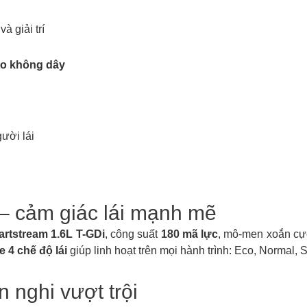
à giải trí
to không dây
ười lái
– cảm giác lái mạnh mẽ
rtstream 1.6L T-GDi
, công suất
180 mã lực
, mô-men xoắn cự
 4 chế độ lái
giúp linh hoạt trên mọi hành trình: Eco, Normal, 
n nghi vượt trội