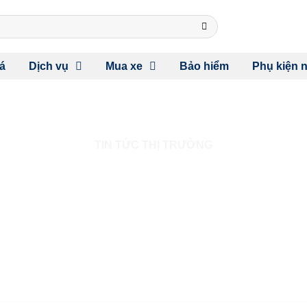
á
Dịch vụ
Mua xe
Bảo hiểm
Phụ kiện n
TIN TỨC THỊ TRƯỜNG
 LINE 2025 RA MẮT TẠI 
HẤT CÁ TÍNH, GIÁ TỪ 989