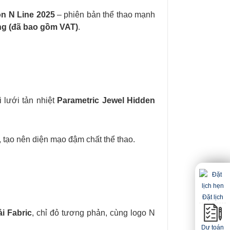
n N Line 2025
– phiên bản thể thao mạnh
ng (đã bao gồm VAT)
.
 lưới tản nhiệt
Parametric Jewel Hidden
, tạo nên diện mạo đậm chất thể thao.
Đặt lịch
ải Fabric
, chỉ đỏ tương phản, cùng logo N
Dự toán