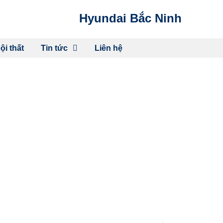
Hyundai Bắc Ninh
ội thất
Tin tức
Liên hệ
VIỆT NAM: SUV THỂ
 TRIỆU ĐỒNG