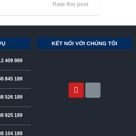
Rate this post
VỤ
KẾT NỐI VỚI CHÚNG TÔI
12 409 989
88 845 189
88 526 189
88 925 189
88 104 189