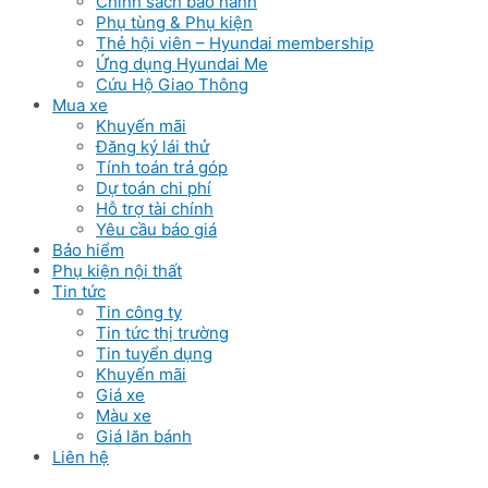
Chinh sách bảo hành
Phụ tùng & Phụ kiện
Thẻ hội viên – Hyundai membership
Ứng dụng Hyundai Me
Cứu Hộ Giao Thông
Mua xe
Khuyến mãi
Đăng ký lái thử
Tính toán trả góp
Dự toán chi phí
Hỗ trợ tài chính
Yêu cầu báo giá
Bảo hiểm
Phụ kiện nội thất
Tin tức
Tin công ty
Tin tức thị trường
Tin tuyển dụng
Khuyến mãi
Giá xe
Màu xe
Giá lăn bánh
Liên hệ