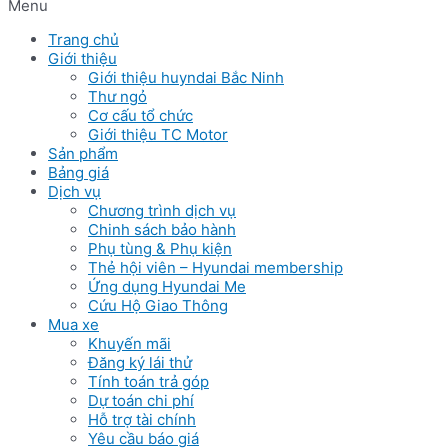
Menu
Trang chủ
Giới thiệu
Giới thiệu huyndai Bắc Ninh
Thư ngỏ
Cơ cấu tổ chức
Giới thiệu TC Motor
Sản phẩm
Bảng giá
Dịch vụ
Chương trình dịch vụ
Chinh sách bảo hành
Phụ tùng & Phụ kiện
Thẻ hội viên – Hyundai membership
Ứng dụng Hyundai Me
Cứu Hộ Giao Thông
Mua xe
Khuyến mãi
Đăng ký lái thử
Tính toán trả góp
Dự toán chi phí
Hỗ trợ tài chính
Yêu cầu báo giá