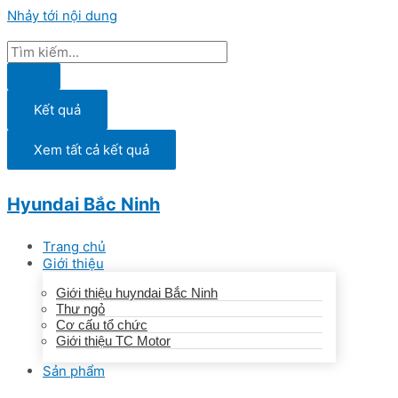
Nhảy tới nội dung
Kết quả
Xem tất cả kết quả
Hyundai Bắc Ninh
Trang chủ
Giới thiệu
Giới thiệu huyndai Bắc Ninh
Thư ngỏ
Cơ cấu tổ chức
Giới thiệu TC Motor
Sản phẩm