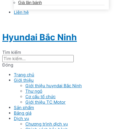
Giá lăn bánh
Liên hệ
Hyundai Bắc Ninh
Tìm kiếm
Đóng
Trang chủ
Giới thiệu
Giới thiệu huyndai Bắc Ninh
Thư ngỏ
Cơ cấu tổ chức
Giới thiệu TC Motor
Sản phẩm
Bảng giá
Dịch vụ
Chương trình dịch vụ