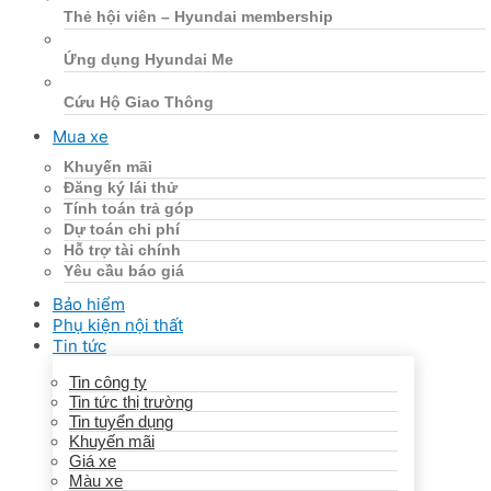
Thẻ hội viên – Hyundai membership
Ứng dụng Hyundai Me
Cứu Hộ Giao Thông
Mua xe
Khuyến mãi
Đăng ký lái thử
Tính toán trả góp
Dự toán chi phí
Hỗ trợ tài chính
Yêu cầu báo giá
Bảo hiểm
Phụ kiện nội thất
Tin tức
Tin công ty
Tin tức thị trường
Tin tuyển dụng
Khuyến mãi
Giá xe
Màu xe