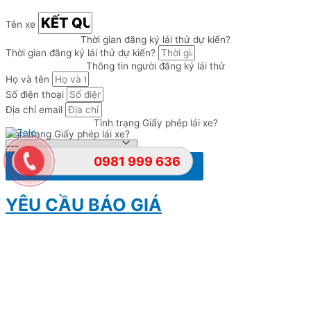
Tên xe
Thời gian đăng ký lái thử dự kiến?
Thời gian đăng ký lái thử dự kiến?
Thông tin người đăng ký lái thử
Họ và tên
Số điện thoại
Địa chỉ email
Tình trạng Giấy phép lái xe?
Tình trạng Giấy phép lái xe?
0981 999 636
Đăng ký lái thử
YÊU CẦU BÁO GIÁ
Nhập thông tin để gửi yêu cầu tải báo giá đầy đủ & Chính sách về
giá cạnh tranh nhất thị trường!
Lựa chọn dòng xe cần tải Báo giá
đầy đủ