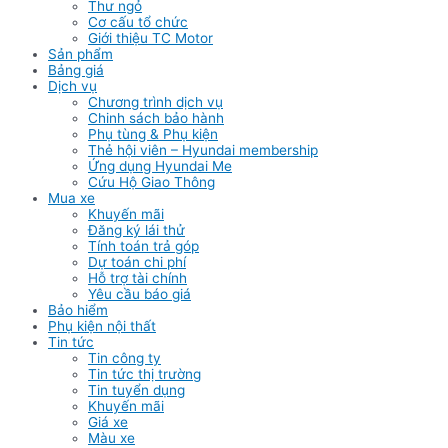
Thư ngỏ
Cơ cấu tổ chức
Giới thiệu TC Motor
Sản phẩm
Bảng giá
Dịch vụ
Chương trình dịch vụ
Chinh sách bảo hành
Phụ tùng & Phụ kiện
Thẻ hội viên – Hyundai membership
Ứng dụng Hyundai Me
Cứu Hộ Giao Thông
Mua xe
Khuyến mãi
Đăng ký lái thử
Tính toán trả góp
Dự toán chi phí
Hỗ trợ tài chính
Yêu cầu báo giá
Bảo hiểm
Phụ kiện nội thất
Tin tức
Tin công ty
Tin tức thị trường
Tin tuyển dụng
Khuyến mãi
Giá xe
Màu xe