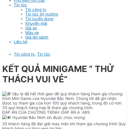
Phụ kiện nội thất
Tin tức
Tin công ty
Tin tức thị trường
Tin tuyển dụng
Khuyến mãi
Giá xe
Màu xe
Giá lăn bánh
Liên hệ
Tin công ty
,
Tin tức
KẾT QUẢ MINIGAME ” THỬ
THÁCH VUI VẺ”
Vậy là đã hết thời gian để quý khách hàng tham gia chương
trình Mini Game của Hyundai Bắc Ninh. Chúng tôi đã ghi nhận
được sự tham gia của hơn 100 quý khách hàng, trong đó có hơn
35 quý khách hàng hợp lệ tham gia chương trình.
ĐÁP ÁN CỦA CHƯƠNG TRÌNH: ĐÁP ÁN A. ABS
Hyundai Bắc Ninh xin được chúc mừng:
35 khách hàng đã đạt giải may mắn khi tham gia chương trình Quý
khách hàng vui lòng xem tại link: