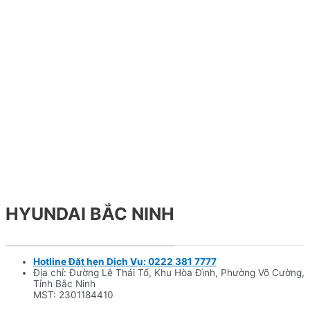
HYUNDAI BẮC NINH
Hotline Đặt hẹn Dịch Vụ: 0222 381 7777
Địa chỉ: Đường Lê Thái Tổ, Khu Hòa Đình, Phường Võ Cường,
Tỉnh Bắc Ninh
MST: 2301184410