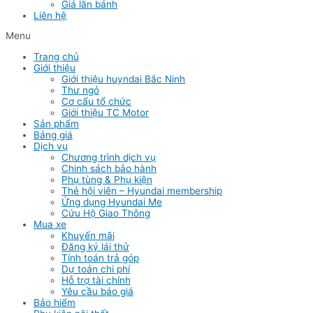
Giá lăn bánh
Liên hệ
Menu
Trang chủ
Giới thiệu
Giới thiệu huyndai Bắc Ninh
Thư ngỏ
Cơ cấu tổ chức
Giới thiệu TC Motor
Sản phẩm
Bảng giá
Dịch vụ
Chương trình dịch vụ
Chinh sách bảo hành
Phụ tùng & Phụ kiện
Thẻ hội viên – Hyundai membership
Ứng dụng Hyundai Me
Cứu Hộ Giao Thông
Mua xe
Khuyến mãi
Đăng ký lái thử
Tính toán trả góp
Dự toán chi phí
Hỗ trợ tài chính
Yêu cầu báo giá
Bảo hiểm