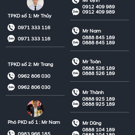
Mr Định
0912 409 989
0912 409 989
TPKD số 1: Mr Thủy
0971 333 116
Mr Nam
0888 845 189
0971 333 116
0888 845 189
Mr Toàn
TPKD số 2: Mr Trang
0888 526 189
0888 526 189
0962 806 030
0962 806 030
Mr Thành
0888 925 189
0888 925 189
Phó PKD số 1 : Mr Nam
Mr Dũng
0888 104 189
0983 966 185
0888 104 189