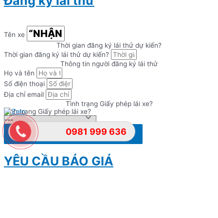
Đăng ký lái thử
Tên xe
Thời gian đăng ký lái thử dự kiến?
Thời gian đăng ký lái thử dự kiến?
Thông tin người đăng ký lái thử
Họ và tên
Số điện thoại
Địa chỉ email
Tình trạng Giấy phép lái xe?
Tình trạng Giấy phép lái xe?
0981 999 636
Đăng ký lái thử
YÊU CẦU BÁO GIÁ
Nhập thông tin để gửi yêu cầu tải báo giá đầy đủ & Chính sách về
giá cạnh tranh nhất thị trường!