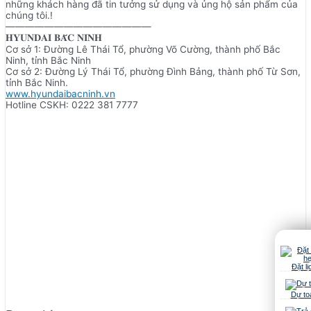
những khách hàng đã tin tưởng sử dụng và ủng hộ sản phẩm của
chúng tôi.!
———————————————
𝐇𝐘𝐔𝐍𝐃𝐀𝐈 𝐁𝐀̆́𝐂 𝐍𝐈𝐍𝐇
Cơ sở 1: Đường Lê Thái Tổ, phường Võ Cường, thành phố Bắc
Ninh, tỉnh Bắc Ninh
Cơ sở 2: Đường Lý Thái Tổ, phường Đình Bảng, thành phố Từ Sơn,
tỉnh Bắc Ninh.
www.hyundaibacninh.vn
Hotline CSKH: 0222 381 7777
Đặt lị
Dự to