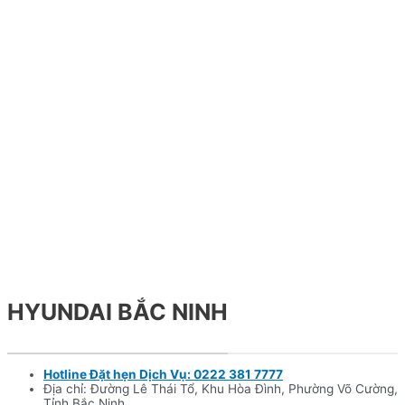
HYUNDAI BẮC NINH
Hotline Đặt hẹn Dịch Vụ: 0222 381 7777
Địa chỉ: Đường Lê Thái Tổ, Khu Hòa Đình, Phường Võ Cường,
Tỉnh Bắc Ninh