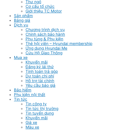
Thư ngỏ
Cơ cấu tổ chức
Giới thiệu TC Motor
Sản phẩm
Bảng giá
Dịch vụ
Chương trình dịch vụ
Chinh sách bảo hành
Phụ tùng & Phụ kiện
Thẻ hội viên – Hyundai membership
Ứng dụng Hyundai Me
Cứu Hộ Giao Thông
Mua xe
Khuyến mãi
Đăng ký lái thử
Tính toán trả góp
Dự toán chi phí
Hỗ trợ tài chính
Yêu cầu báo giá
Bảo hiểm
Phụ kiện nội thất
Tin tức
Tin công ty
Tin tức thị trường
Tin tuyển dụng
Khuyến mãi
Giá xe
Màu xe