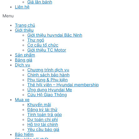
Giá lăn bánh
Liên hệ
Menu
Trang chủ
Giới thiệu
Giới thiệu huyndai Bắc Ninh
Thư ngỏ
Cơ cấu tổ chức
Giới thiệu TC Motor
Sản phẩm
Bảng giá
Dịch vụ
Chương trình dịch vụ
Chinh sách bảo hành
Phụ tùng & Phụ kiện
Thẻ hội viên – Hyundai membership
Ứng dụng Hyundai Me
Cứu Hộ Giao Thông
Mua xe
Khuyến mãi
Đăng ký lái thử
Tính toán trả góp
Dự toán chi phí
Hỗ trợ tài chính
Yêu cầu báo giá
Bảo hiểm