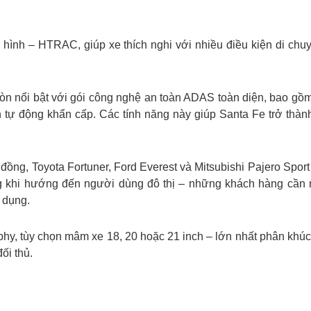
a hình – HTRAC, giúp xe thích nghi với nhiều điều kiện di c
 nổi bật với gói công nghệ an toàn ADAS toàn diện, bao gồm k
 tự động khẩn cấp. Các tính năng này giúp Santa Fe trở thà
ồng, Toyota Fortuner, Ford Everest và Mitsubishi Pajero Spor
êng khi hướng đến người dùng đô thị – những khách hàng cần
 dụng.
aphy, tùy chọn mâm xe 18, 20 hoặc 21 inch – lớn nhất phân khú
ối thủ.