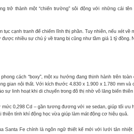
g trở thành một “chiến trường” sôi động với những cái tê
n tục cạnh tranh để chiếm lĩnh thị phần. Tuy nhiên, nếu xét về 
y được nhiều sự chú ý về trang bị cũng như tầm giá 1 tỷ đồng.
 phong cách “boxy”, một xu hướng đang thịnh hành trên toàn 
ng gian nội thất. Với kích thước 4.830 x 1.900 x 1.780 mm và
 sự linh hoạt khi di chuyển trong đô thị nhờ vô lăng biến thiê
ở mức 0,298 Cd – gần tương đương với xe sedan, giúp tối ưu h
i thiện tính khí động học vừa giúp làm mát động cơ hiệu quả.
a Santa Fe chính là ngôn ngữ thiết kế mới với lưới tản nhiệt