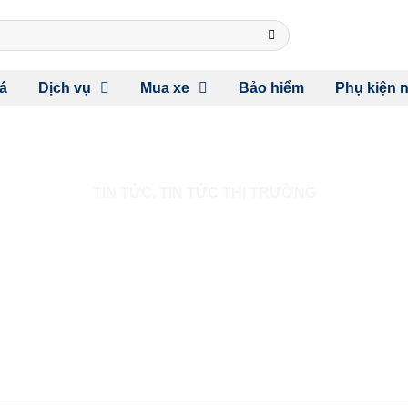
á
Dịch vụ
Mua xe
Bảo hiểm
Phụ kiện n
TIN TỨC
,
TIN TỨC THỊ TRƯỜNG
C ĐUA PHÂN KHÚC D-SUV
“THỐNG LĨNH” ĐÔ THỊ?