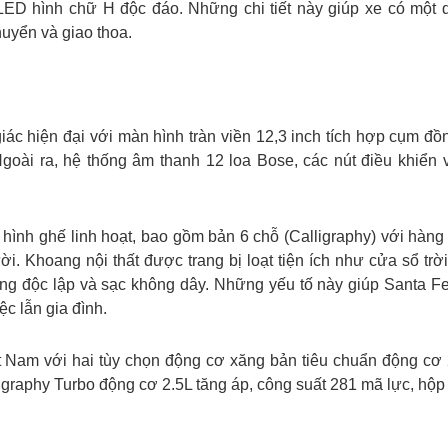
ED hình chữ H độc đáo. Những chi tiết này giúp xe có một 
huyển và giao thoa.
 hiện đại với màn hình tràn viền 12,3 inch tích hợp cụm đồng 
goài ra, hệ thống âm thanh 12 loa Bose, các nút điều khiển v
hình ghế linh hoạt, bao gồm bản 6 chỗ (Calligraphy) với hàng 
i. Khoang nội thất được trang bị loạt tiện ích như cửa sổ t
vùng độc lập và sạc không dây. Những yếu tố này giúp Santa F
c lẫn gia đình.
ệt Nam với hai tùy chọn động cơ xăng bản tiêu chuẩn động cơ
graphy Turbo động cơ 2.5L tăng áp, công suất 281 mã lực, hộp