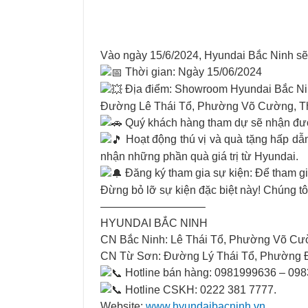
Vào ngày 15/6/2024, Hyundai Bắc Ninh sẽ
Thời gian: Ngày 15/06/2024
Địa điểm: Showroom Hyundai Bắc N
Đường Lê Thái Tổ, Phường Võ Cường, Thà
Quý khách hàng tham dự sẽ nhận được
Hoạt động thú vị và quà tặng hấp dẫn
nhận những phần quà giá trị từ Hyundai.
Đăng ký tham gia sự kiện: Để tham gia
Đừng bỏ lỡ sự kiện đặc biệt này! Chúng tô
—————————–
HYUNDAI BẮC NINH
CN Bắc Ninh: Lê Thái Tổ, Phường Võ Cư
CN Từ Sơn: Đường Lý Thái Tổ, Phường 
Hotline bán hàng: 0981999636 – 098
Hotline CSKH: 0222 381 7777.
Website:
www.hyundaibacninh.vn