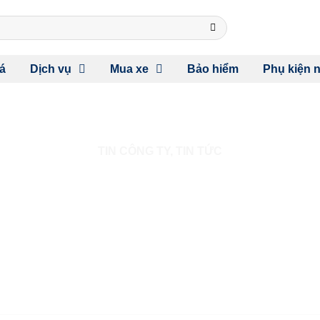
á
Dịch vụ
Mua xe
Bảo hiểm
Phụ kiện n
TIN CÔNG TY
,
TIN TỨC
ÔNG VUA PHÂN KHÚC XE C
CÁC DÒNG XE HYUNDAI