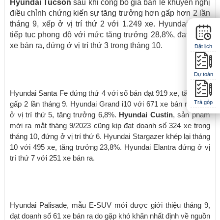
Hyundai Tucson
sau khi công bố giá bán lẻ khuyến nghị
điều chỉnh chứng kiến sự tăng trưởng hơn gấp hơn 2 lần
tháng 9, xếp ở vị trí thứ 2 với 1.249 xe. Hyundai Creta
tiếp tục phong độ với mức tăng trưởng 28,8%, đạt 1.235
xe bán ra, đứng ở vị trí thứ 3 trong tháng 10.
Đặt lịch
Dự toán
Hyundai Santa Fe đứng thứ 4 với số bán đạt 919 xe, tăng hơn
Trả góp
gấp 2 lần tháng 9. Hyundai Grand i10 với 671 xe bán ra đứng
ở vị trí thứ 5, tăng trưởng 6,8%.
Hyundai Custin
, sản phẩm
mới ra mắt tháng 9/2023 cũng kịp đạt doanh số 324 xe trong
tháng 10, đứng ở vị trí thứ 6. Hyundai Stargazer khép lại tháng
10 với 495 xe, tăng trưởng 23,8%. Hyundai Elantra đứng ở vị
trí thứ 7 với 251 xe bán ra.
Hyundai Palisade, mẫu E-SUV mới được giới thiệu tháng 9,
đạt doanh số 61 xe bán ra do gặp khó khăn nhất định về nguồn