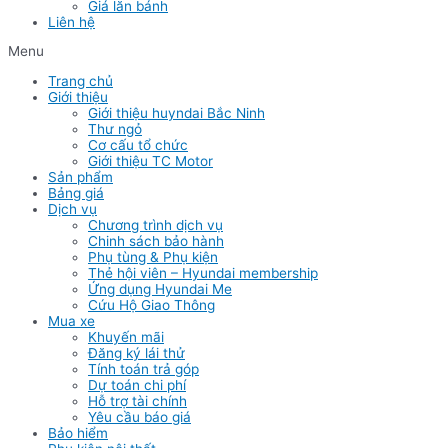
Giá lăn bánh
Liên hệ
Menu
Trang chủ
Giới thiệu
Giới thiệu huyndai Bắc Ninh
Thư ngỏ
Cơ cấu tổ chức
Giới thiệu TC Motor
Sản phẩm
Bảng giá
Dịch vụ
Chương trình dịch vụ
Chinh sách bảo hành
Phụ tùng & Phụ kiện
Thẻ hội viên – Hyundai membership
Ứng dụng Hyundai Me
Cứu Hộ Giao Thông
Mua xe
Khuyến mãi
Đăng ký lái thử
Tính toán trả góp
Dự toán chi phí
Hỗ trợ tài chính
Yêu cầu báo giá
Bảo hiểm