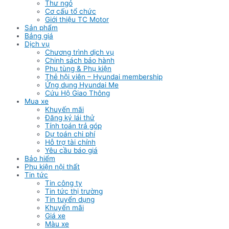
Thư ngỏ
Cơ cấu tổ chức
Giới thiệu TC Motor
Sản phẩm
Bảng giá
Dịch vụ
Chương trình dịch vụ
Chinh sách bảo hành
Phụ tùng & Phụ kiện
Thẻ hội viên – Hyundai membership
Ứng dụng Hyundai Me
Cứu Hộ Giao Thông
Mua xe
Khuyến mãi
Đăng ký lái thử
Tính toán trả góp
Dự toán chi phí
Hỗ trợ tài chính
Yêu cầu báo giá
Bảo hiểm
Phụ kiện nội thất
Tin tức
Tin công ty
Tin tức thị trường
Tin tuyển dụng
Khuyến mãi
Giá xe
Màu xe