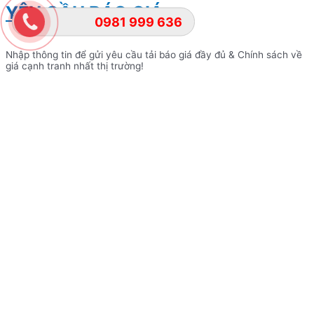
YÊU CẦU BÁO GIÁ
0981 999 636
Nhập thông tin để gửi yêu cầu tải báo giá đầy đủ & Chính sách về
giá cạnh tranh nhất thị trường!
Lựa chọn dòng xe cần tải Báo giá
đầy đủ
Lựa chọn dòng xe cần tải báo giá đầy đủ
Họ và tên
Số điện thoại
Ghi chú yêu cầu khác
Gửi yêu cầu
ĐẶT LỊCH HẸN VỚI CHÚNG TÔI