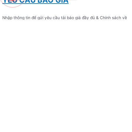
YÊU CẦU BÁO GIÁ
Nhập thông tin để gửi yêu cầu tải báo giá đầy đủ & Chính sách về
giá cạnh tranh nhất thị trường!
Lựa chọn dòng xe cần tải Báo giá
đầy đủ
Lựa chọn dòng xe cần tải báo giá đầy đủ
Họ và tên
Số điện thoại
Ghi chú yêu cầu khác
Gửi yêu cầu
ĐẶT LỊCH HẸN VỚI CHÚNG TÔI
Để thuận tiện trong quá trình làm việc, tiết kiệm thời gian & được