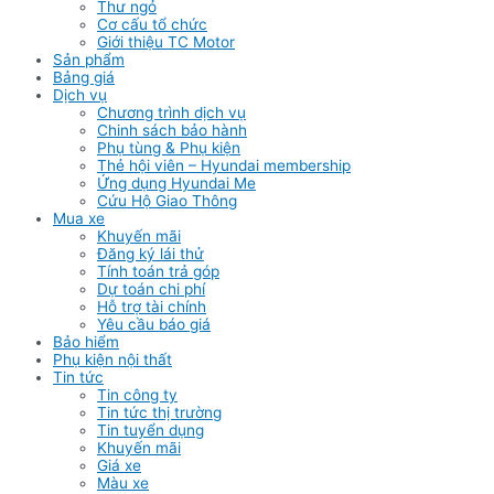
Thư ngỏ
Cơ cấu tổ chức
Giới thiệu TC Motor
Sản phẩm
Bảng giá
Dịch vụ
Chương trình dịch vụ
Chinh sách bảo hành
Phụ tùng & Phụ kiện
Thẻ hội viên – Hyundai membership
Ứng dụng Hyundai Me
Cứu Hộ Giao Thông
Mua xe
Khuyến mãi
Đăng ký lái thử
Tính toán trả góp
Dự toán chi phí
Hỗ trợ tài chính
Yêu cầu báo giá
Bảo hiểm
Phụ kiện nội thất
Tin tức
Tin công ty
Tin tức thị trường
Tin tuyển dụng
Khuyến mãi
Giá xe
Màu xe