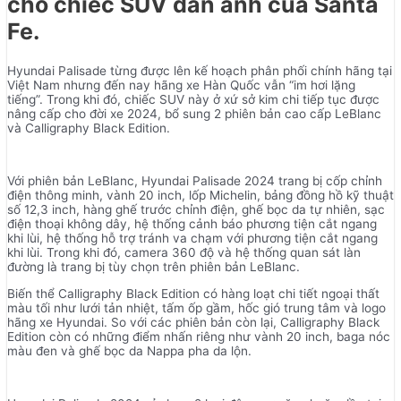
cho chiếc SUV đàn anh của Santa
Fe.
Hyundai Palisade từng được lên kế hoạch phân phối chính hãng tại
Việt Nam nhưng đến nay hãng xe Hàn Quốc vẫn “im hơi lặng
tiếng”. Trong khi đó, chiếc SUV này ở xứ sở kim chi tiếp tục được
nâng cấp cho đời xe 2024, bổ sung 2 phiên bản cao cấp LeBlanc
và Calligraphy Black Edition.
Với phiên bản LeBlanc, Hyundai Palisade 2024 trang bị cốp chỉnh
điện thông minh, vành 20 inch, lốp Michelin, bảng đồng hồ kỹ thuật
số 12,3 inch, hàng ghế trước chỉnh điện, ghế bọc da tự nhiên, sạc
điện thoại không dây, hệ thống cảnh báo phương tiện cắt ngang
khi lùi, hệ thống hỗ trợ tránh va chạm với phương tiện cắt ngang
khi lùi. Trong khi đó, camera 360 độ và hệ thống quan sát làn
đường là trang bị tùy chọn trên phiên bản LeBlanc.
Biến thể Calligraphy Black Edition có hàng loạt chi tiết ngoại thất
màu tối như lưới tản nhiệt, tấm ốp gầm, hốc gió trung tâm và logo
hãng xe Hyundai. So với các phiên bản còn lại, Calligraphy Black
Edition còn có những điểm nhấn riêng như vành 20 inch, baga nóc
màu đen và ghế bọc da Nappa pha da lộn.