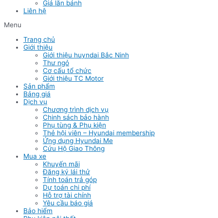
Giá lăn bánh
Liên hệ
Menu
Trang chủ
Giới thiệu
Giới thiệu huyndai Bắc Ninh
Thư ngỏ
Cơ cấu tổ chức
Giới thiệu TC Motor
Sản phẩm
Bảng giá
Dịch vụ
Chương trình dịch vụ
Chinh sách bảo hành
Phụ tùng & Phụ kiện
Thẻ hội viên – Hyundai membership
Ứng dụng Hyundai Me
Cứu Hộ Giao Thông
Mua xe
Khuyến mãi
Đăng ký lái thử
Tính toán trả góp
Dự toán chi phí
Hỗ trợ tài chính
Yêu cầu báo giá
Bảo hiểm