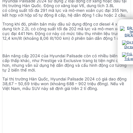
Hyundai Palisade 2024 sử dụng 2 loại động cơ xăng hoặc dầu tại
thị trường Hàn Quốc. Động cơ xăng loại V6, dung tích 3.8L
có công suất tối đa 291 mã lực và mô-men xoắn cực đại 355 Nm,
kết hợp với hộp số tự động 8 cấp, hệ dẫn động 1 cầu hoặc 2 cầu.
Trong khi đó, phiên bản máy dầu sử dụng động cơ diesel 4 xi-lanh,
dung tích 2.2L có công suất tối đa 202 mã lực và mô-men xoắn
cực đại 441 Nm. Động cơ này có mức tiêu thụ nhiên liệu trung bình
Đặt lị
12,4 km/lít (khoảng 8,06 lít/100 km) ở phiên bản dẫn động 1 cầu.
Dự to
Bản nâng cấp 2024 của Hyundai Palisade còn có nhiều biến thể
Trả g
cấp thấp khác, như Prestige và Exclusive trang bị tiện nghi cơ bản
hơn, nhưng vẫn sử dụng hệ dẫn động và cấu hình động cơ tương
tự 2 biến thể mới.
Tại thị trường Hàn Quốc, Hyundai Palisade 2024 có giá dao động
38,67 – 50,69 triệu won (khoảng 688 – 902 triệu đồng). Nếu về
Việt Nam, mẫu SUV này sẽ định giá trên 2 tỉ đồng.