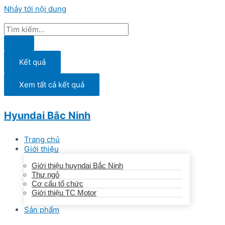
Nhảy tới nội dung
Kết quả
Xem tất cả kết quả
Hyundai Bắc Ninh
Trang chủ
Giới thiệu
Giới thiệu huyndai Bắc Ninh
Thư ngỏ
Cơ cấu tổ chức
Giới thiệu TC Motor
Sản phẩm