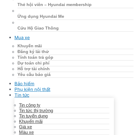
Thẻ hội viên – Hyundai membership
Ứng dụng Hyundai Me
Cứu Hộ Giao Thông
Mua xe
Khuyến mãi
Đăng ký lái thử
Tính toán trả góp
Dự toán chi phí
Hỗ trợ tài chính
Yêu cầu báo giá
Bảo hiểm
Phụ kiện nội thất
Tin tức
Tin công ty
Tin tức thị trường
Tin tuyển dụng
Khuyến mãi
Giá xe
Màu xe