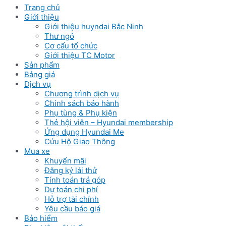
Trang chủ
Giới thiệu
Giới thiệu huyndai Bắc Ninh
Thư ngỏ
Cơ cấu tổ chức
Giới thiệu TC Motor
Sản phẩm
Bảng giá
Dịch vụ
Chương trình dịch vụ
Chinh sách bảo hành
Phụ tùng & Phụ kiện
Thẻ hội viên – Hyundai membership
Ứng dụng Hyundai Me
Cứu Hộ Giao Thông
Mua xe
Khuyến mãi
Đăng ký lái thử
Tính toán trả góp
Dự toán chi phí
Hỗ trợ tài chính
Yêu cầu báo giá
Bảo hiểm