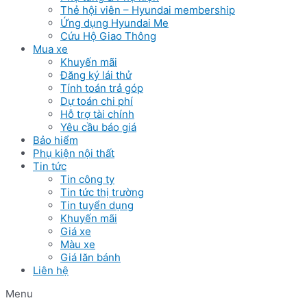
Thẻ hội viên – Hyundai membership
Ứng dụng Hyundai Me
Cứu Hộ Giao Thông
Mua xe
Khuyến mãi
Đăng ký lái thử
Tính toán trả góp
Dự toán chi phí
Hỗ trợ tài chính
Yêu cầu báo giá
Bảo hiểm
Phụ kiện nội thất
Tin tức
Tin công ty
Tin tức thị trường
Tin tuyển dụng
Khuyến mãi
Giá xe
Màu xe
Giá lăn bánh
Liên hệ
Menu