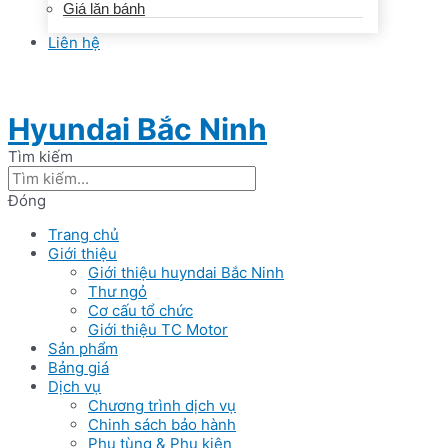
Giá lăn bánh
Liên hệ
Hyundai Bắc Ninh
Tìm kiếm
Đóng
Trang chủ
Giới thiệu
Giới thiệu huyndai Bắc Ninh
Thư ngỏ
Cơ cấu tổ chức
Giới thiệu TC Motor
Sản phẩm
Bảng giá
Dịch vụ
Chương trình dịch vụ
Chinh sách bảo hành
Phụ tùng & Phụ kiện